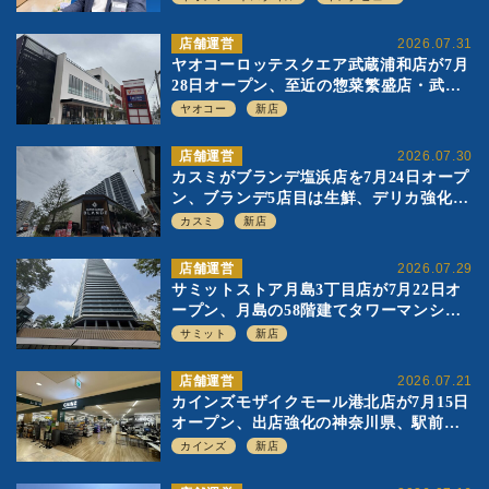
店舗運営
2026.07.31
ヤオコーロッテスクエア武蔵浦和店が7月
28日オープン、至近の惣菜繁盛店・武蔵
浦和店とは生鮮強化、ですみ分け
ヤオコー
新店
店舗運営
2026.07.30
カスミがブランデ塩浜店を7月24日オープ
ン、ブランデ5店目は生鮮、デリカ強化の
一方で通常店の要素も取り入れ
カスミ
新店
店舗運営
2026.07.29
サミットストア月島3丁目店が7月22日オ
ープン、月島の58階建てタワーマンショ
ン1階に生鮮強化の小商圏型店を出店
サミット
新店
店舗運営
2026.07.21
カインズモザイクモール港北店が7月15日
オープン、出店強化の神奈川県、駅前
SC2階の都市型小型店
カインズ
新店