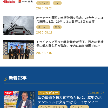
受
ベイシア
三心
2025.09.24
オーケーが関西の出店計画を発表、25年年内には
兵庫県に4店、26年には大阪府に8店を出店
オーケー
関西
2025.08.18
トライアルと西友の経営統合が完了、西友の新社
長に楢木野仁司が就任、年内には首都圏での小型
店出店も開始
2025.07.02
新着記事
NEW
インタビュー
2026.08.07
店の価値を最大化するために、立地のポ
テンシャルに火をつける イオンフード
スタイル 平田 炎社長
イオンフードスタイル
インタビュー