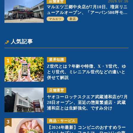
店舗運営
2026.07.16
マルエツ三郷中央店が7月10日、増床リニ
ューアルオープン、「アーバン500坪モデ
ル」の実験を集大成、駅前立地受け、寿
マルエツ
新店
司を象徴に
人気記事
業界知識
Z世代とは？年齢や特徴、X・Y世代、ゆ
とり世代、ミレニアル世代などの違いと
併せて解説
店舗運営
ヤオコーロッテスクエア武蔵浦和店が7月
28日オープン、至近の惣菜繁盛店・武蔵
浦和店とは生鮮強化、ですみ分け
商品・サービス
【2024年最新】コンビニのおすすめラー