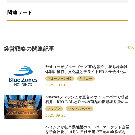
関連ワード
経営戦略の関連記事
一覧へ
ヤオコーがブルーゾーンHDを設立、持ち株会社
体制に移行、文化堂とデライトHDの子会社化も
発表
ブルーゾーンHD
ヤオコー
2025.10.01
Amazonフレッシュが直営ネットスーパーで成城
石井、BIO-RALとOisixの商品の新規取り扱いを
拡大、ポップアップイベントも
アマゾン
ネットスーパー
2025.09.26
ベイシアが岐阜県地盤のスーパーマーケット企業
を子会社化、10月31日付予定で三心の全株式を譲