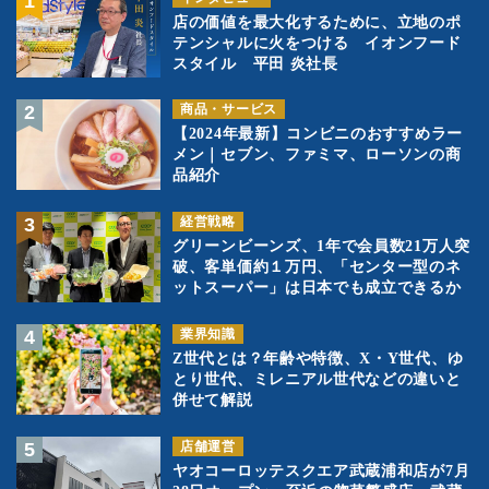
店の価値を最大化するために、立地のポ
テンシャルに火をつける イオンフード
スタイル 平田 炎社長
商品・サービス
【2024年最新】コンビニのおすすめラー
メン｜セブン、ファミマ、ローソンの商
品紹介
経営戦略
グリーンビーンズ、1年で会員数21万人突
破、客単価約１万円、「センター型のネ
ットスーパー」は日本でも成立できるか
業界知識
Z世代とは？年齢や特徴、X・Y世代、ゆ
とり世代、ミレニアル世代などの違いと
併せて解説
店舗運営
ヤオコーロッテスクエア武蔵浦和店が7月