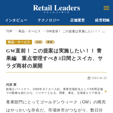
インタビュー
テクノロジー
店舗運営
経営戦略
TOP
商品・サービス
GW直前！ この提案は実施したい！！ 青
果編 重点管理すべき3日間とスイカ、サ
ラダ商材の展開
商品・サービス
GW
青果
GW直前！ この提案は実施したい！！ 青
果編 重点管理すべき3日間とスイカ、サ
ラダ商材の展開
2024.04.22
代田 実
創風土パートナー。1983年ダイエー入社。青果売場担当として6年間店舗
»
での勤務を経たのち、バイヤーとなる。関東、東北、北海道エリア担当バ
イヤーとして10年間青果の仕入れ業務に携わる。その後、マーチャンダイ
ザーとして本社で商品開発、人事部で青果部門の人材育成を担当。2014年
青果部門にとってゴールデンウィーク（GW）の商売
に両親の介護のため退職したのちは、介護の傍ら農産物産地、中間流通、
小売向けの雑誌執筆、セミナー講師などを務め現在に至る。
はやっかいな存在だ。市場休市がつながり、数日分