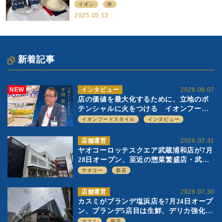
提供
イオン
米
2025.05.13
新着記事
NEW
インタビュー
2026.08.07
店の価値を最大化するために、立地のポ
テンシャルに火をつける イオンフード
スタイル 平田 炎社長
イオンフードスタイル
インタビュー
店舗運営
2026.07.31
ヤオコーロッテスクエア武蔵浦和店が7月
28日オープン、至近の惣菜繁盛店・武蔵
浦和店とは生鮮強化、ですみ分け
ヤオコー
新店
店舗運営
2026.07.30
カスミがブランデ塩浜店を7月24日オープ
ン、ブランデ5店目は生鮮、デリカ強化の
一方で通常店の要素も取り入れ
カスミ
新店