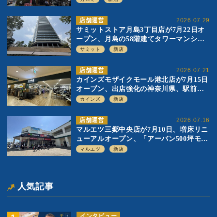
店舗運営
2026.07.29
サミットストア月島3丁目店が7月22日オ
ープン、月島の58階建てタワーマンショ
ン1階に生鮮強化の小商圏型店を出店
サミット
新店
店舗運営
2026.07.21
カインズモザイクモール港北店が7月15日
オープン、出店強化の神奈川県、駅前
SC2階の都市型小型店
カインズ
新店
店舗運営
2026.07.16
マルエツ三郷中央店が7月10日、増床リニ
ューアルオープン、「アーバン500坪モデ
ル」の実験を集大成、駅前立地受け、寿
マルエツ
新店
司を象徴に
人気記事
インタビュー