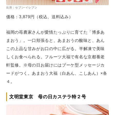
出所：セブン-イレブン
価格：3,879円（税込、送料込み）
福岡の苺農家さんが愛情たっぷりに育てた「博多あ
まおう」。一口頬張ると、あまおうの酸味と、あん
この上品な甘みがお口の中に広がる。半解凍で美味
しくお食べられる。フルーツ大福で有名な京都養老
軒監修。※母の日お届けにはブーケ型メッセージカ
ードがつく。あまおう大福（白あん、こしあん）×各
４。
文明堂東京 母の日カステラ特２号