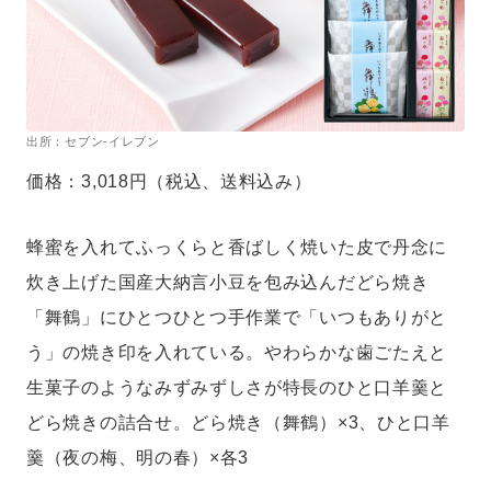
出所：セブン-イレブン
価格：3,018円（税込、送料込み）
蜂蜜を入れてふっくらと香ばしく焼いた皮で丹念に
炊き上げた国産大納言小豆を包み込んだどら焼き
「舞鶴」にひとつひとつ手作業で「いつもありがと
う」の焼き印を入れている。やわらかな歯ごたえと
生菓子のようなみずみずしさが特長のひと口羊羹と
どら焼きの詰合せ。どら焼き（舞鶴）×3、ひと口羊
羹（夜の梅、明の春）×各3