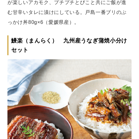
が楽しいアカモク、プチプチとびこと共にご飯が進
む甘辛いタレに漬けにしている。戸島一番ブリのぶ
っかけ丼80g×6（愛媛県産）。
鰻楽（まんらく） 九州産うなぎ蒲焼小分け
セット