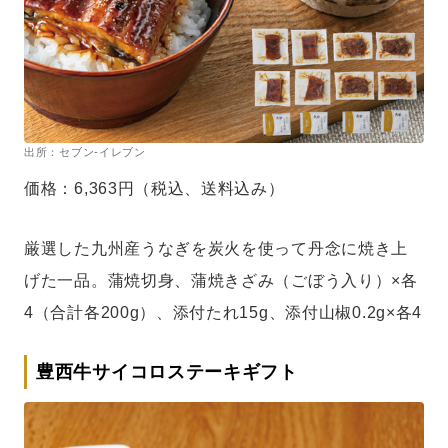
出所：セブン-イレブン
価格：6,363円（税込、送料込み）
厳選した九州産うなぎを炭火を使って丹念に焼き上
げた一品。蒲焼切身、蒲焼きざみ（ごぼう入り）×各
4（合計各200g）、添付たれ15g、添付山椒0.2g×各4
豊西牛サイコロステーキギフト