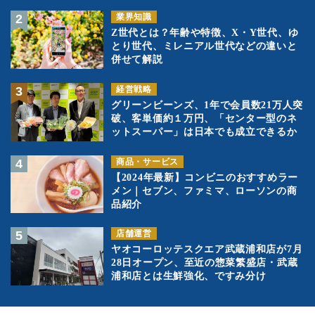
業界知識
Z世代とは？年齢や特徴、X・Y世代、ゆ
とり世代、ミレニアル世代などの違いと
併せて解説
経営戦略
グリーンビーンズ、1年で会員数21万人突
破、客単価約１万円、「センター型のネ
ットスーパー」は日本でも成立できるか
商品・サービス
【2024年最新】コンビニのおすすめラー
メン｜セブン、ファミマ、ローソンの商
品紹介
店舗運営
ヤオコーロッテスクエア武蔵浦和店が7月
28日オープン、至近の惣菜繁盛店・武蔵
浦和店とは生鮮強化、ですみ分け