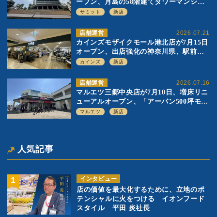
ープン、月島の58階建てタワーマンショ
ン1階に生鮮強化の小商圏型店を出店
サミット
新店
店舗運営
2026.07.21
カインズモザイクモール港北店が7月15日
オープン、出店強化の神奈川県、駅前
SC2階の都市型小型店
カインズ
新店
店舗運営
2026.07.16
マルエツ三郷中央店が7月10日、増床リニ
ューアルオープン、「アーバン500坪モデ
ル」の実験を集大成、駅前立地受け、寿
マルエツ
新店
司を象徴に
人気記事
インタビュー
店の価値を最大化するために、立地のポ
テンシャルに火をつける イオンフード
スタイル 平田 炎社長