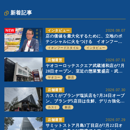
新着記事
NEW
インタビュー
2026.08.07
店の価値を最大化するために、立地のポ
テンシャルに火をつける イオンフード
スタイル 平田 炎社長
イオンフードスタイル
インタビュー
店舗運営
2026.07.31
ヤオコーロッテスクエア武蔵浦和店が7月
28日オープン、至近の惣菜繁盛店・武蔵
浦和店とは生鮮強化、ですみ分け
ヤオコー
新店
店舗運営
2026.07.30
カスミがブランデ塩浜店を7月24日オープ
ン、ブランデ5店目は生鮮、デリカ強化の
一方で通常店の要素も取り入れ
カスミ
新店
店舗運営
2026.07.29
サミットストア月島3丁目店が7月22日オ