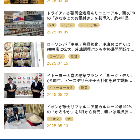
2026.03.30
トライアルが福岡空港店をリニューアル、⻄友PB
の「みなさまのお墨付き」を初導⼊、約400品⽬
を販売
PB
イアル
トライアル
2025.09.05
ローソンが「冷凍」商品強化、冷凍おにぎりは
9800店に拡大、冷凍調理パンも本格展開開始で約
700店での展開へ
ローソン
冷凍
2025.07.15
イトーヨーカ堂の惣菜ブランド「ヨーク・デリ」
が1周年、ピースデリ完全子会社化を経て製販連
携強化の現在地
イトーヨーカ堂
惣菜
2025.05.22
イオンが米カリフォルニア産カルローズ米100%
の「かろやか」を6月から発売、狙いは選択肢の
提供
イオン
米
2025.05.13