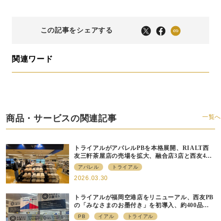
この記事をシェアする
関連ワード
商品・サービスの関連記事
一覧へ
トライアルがアパレルPBを本格展開、RIALT西
友三軒茶屋店の売場を拡大、融合店3店と西友40
店にも商品導入へ
アパレル
トライアル
2026.03.30
トライアルが福岡空港店をリニューアル、⻄友PB
の「みなさまのお墨付き」を初導⼊、約400品⽬
を販売
PB
イアル
トライアル