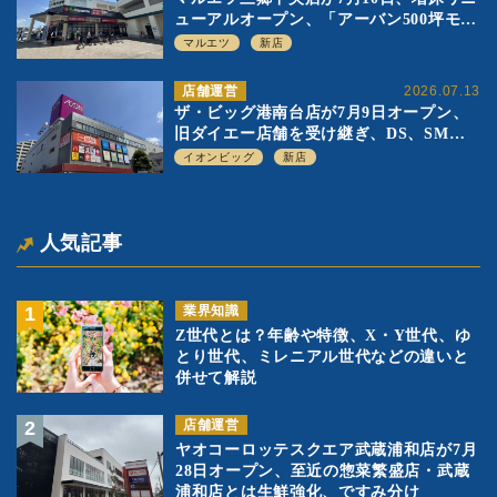
ューアルオープン、「アーバン500坪モデ
ル」の実験を集大成、駅前立地受け、寿
マルエツ
新店
司を象徴に
店舗運営
2026.07.13
ザ・ビッグ港南台店が7月9日オープン、
旧ダイエー店舗を受け継ぎ、DS、SM激
戦区にイオンビッグが出店へ
イオンビッグ
新店
人気記事
業界知識
Z世代とは？年齢や特徴、X・Y世代、ゆ
とり世代、ミレニアル世代などの違いと
併せて解説
店舗運営
ヤオコーロッテスクエア武蔵浦和店が7月
28日オープン、至近の惣菜繁盛店・武蔵
浦和店とは生鮮強化、ですみ分け