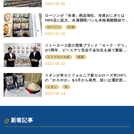
2025.09.05
ローソンが「冷凍」商品強化、冷凍おにぎりは
9800店に拡大、冷凍調理パンも本格展開開始で約
700店での展開へ
ローソン
冷凍
2025.07.15
イトーヨーカ堂の惣菜ブランド「ヨーク・デリ」
が1周年、ピースデリ完全子会社化を経て製販連
携強化の現在地
イトーヨーカ堂
惣菜
2025.05.22
イオンが米カリフォルニア産カルローズ米100%
の「かろやか」を6月から発売、狙いは選択肢の
提供
イオン
米
2025.05.13
新着記事