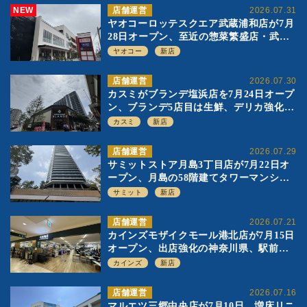
NEW
店舗運営
2026.07.31
ヤオコーロッテスクエア武蔵浦和店が7月
28日オープン、至近の惣菜繁盛店・武蔵
浦和店とは生鮮強化、ですみ分け
ヤオコー
新店
店舗運営
2026.07.30
カスミがブランデ塩浜店を7月24日オープ
ン、ブランデ5店目は生鮮、デリカ強化の
一方で通常店の要素も取り入れ
カスミ
新店
店舗運営
2026.07.29
サミットストア月島3丁目店が7月22日オ
ープン、月島の58階建てタワーマンショ
ン1階に生鮮強化の小商圏型店を出店
サミット
新店
店舗運営
2026.07.21
カインズモザイクモール港北店が7月15日
オープン、出店強化の神奈川県、駅前
SC2階の都市型小型店
カインズ
新店
店舗運営
2026.07.16
マルエツ三郷中央店が7月10日、増床リニ