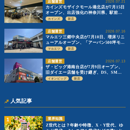
店舗運営
2026.07.21
カインズモザイクモール港北店が7月15日
オープン、出店強化の神奈川県、駅前
SC2階の都市型小型店
カインズ
新店
店舗運営
2026.07.16
マルエツ三郷中央店が7月10日、増床リニ
ューアルオープン、「アーバン500坪モデ
ル」の実験を集大成、駅前立地受け、寿
マルエツ
新店
司を象徴に
店舗運営
2026.07.13
ザ・ビッグ港南台店が7月9日オープン、
旧ダイエー店舗を受け継ぎ、DS、SM激
戦区にイオンビッグが出店へ
イオンビッグ
新店
人気記事
業界知識
Z世代とは？年齢や特徴、X・Y世代、ゆ