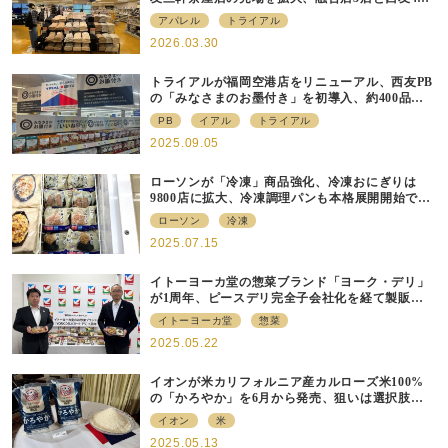
店にも商品導入へ
アパレル
トライアル
2026.03.30
トライアルが福岡空港店をリニューアル、⻄友PB
の「みなさまのお墨付き」を初導⼊、約400品⽬
を販売
PB
イアル
トライアル
2025.09.05
ローソンが「冷凍」商品強化、冷凍おにぎりは
9800店に拡大、冷凍調理パンも本格展開開始で約
700店での展開へ
ローソン
冷凍
2025.07.15
イトーヨーカ堂の惣菜ブランド「ヨーク・デリ」
が1周年、ピースデリ完全子会社化を経て製販連
携強化の現在地
イトーヨーカ堂
惣菜
2025.05.22
イオンが米カリフォルニア産カルローズ米100%
の「かろやか」を6月から発売、狙いは選択肢の
提供
イオン
米
2025.05.13