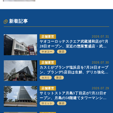
新着記事
店舗運営
2026.07.31
ヤオコーロッテスクエア武蔵浦和店が7月
28日オープン、至近の惣菜繁盛店・武蔵
浦和店とは生鮮強化、ですみ分け
ヤオコー
新店
店舗運営
2026.07.30
カスミがブランデ塩浜店を7月24日オープ
ン、ブランデ5店目は生鮮、デリカ強化の
一方で通常店の要素も取り入れ
カスミ
新店
店舗運営
2026.07.29
サミットストア月島3丁目店が7月22日オ
ープン、月島の58階建てタワーマンショ
ン1階に生鮮強化の小商圏型店を出店
サミット
新店