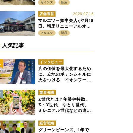
店強化の神奈川県、駅前
カインズ
新店
SC2階の都市型小型店
店舗運営
2026.07.16
マルエツ三郷中央店が7月10
日、増床リニューアルオー
プン、「アーバン500坪モデ
マルエツ
新店
ル」の実験を集大成、駅前
立地受け、寿司を象徴に
人気記事
インタビュー
店の価値を最大化するため
に、立地のポテンシャルに
火をつける イオンフード
スタイル 平田 炎社長
業界知識
Z世代とは？年齢や特徴、
X・Y世代、ゆとり世代、
ミレニアル世代などの違い
と併せて解説
経営戦略
グリーンビーンズ、1年で