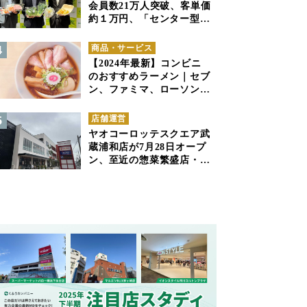
会員数21万人突破、客単価
約１万円、「センター型の
ネットスーパー」は日本で
も成立できるか
商品・サービス
【2024年最新】コンビニ
のおすすめラーメン｜セブ
ン、ファミマ、ローソンの
商品紹介
店舗運営
ヤオコーロッテスクエア武
蔵浦和店が7月28日オープ
ン、至近の惣菜繁盛店・武
蔵浦和店とは生鮮強化、で
すみ分け