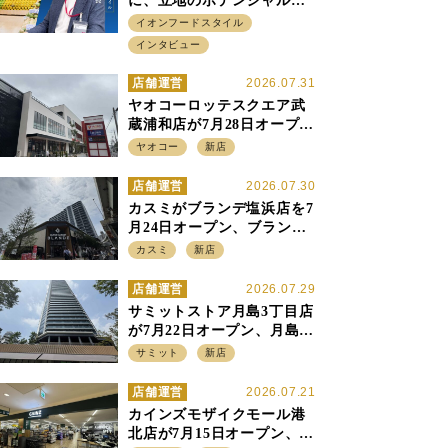
に、立地のポテンシャルに
火をつける イオンフード
イオンフードスタイル
スタイル 平田 炎社長
インタビュー
店舗運営
2026.07.31
ヤオコーロッテスクエア武
蔵浦和店が7月28日オープ
ン、至近の惣菜繁盛店・武
ヤオコー
新店
蔵浦和店とは生鮮強化、で
すみ分け
店舗運営
2026.07.30
カスミがブランデ塩浜店を7
月24日オープン、ブランデ5
店目は生鮮、デリカ強化の
カスミ
新店
一方で通常店の要素も取り
入れ
店舗運営
2026.07.29
サミットストア月島3丁目店
が7月22日オープン、月島の
58階建てタワーマンション1
サミット
新店
階に生鮮強化の小商圏型店
を出店
店舗運営
2026.07.21
カインズモザイクモール港
北店が7月15日オープン、出