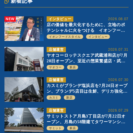
新着記事
NEW
インタビュー
2026.08.07
店の価値を最大化するために、立地のポ
テンシャルに火をつける イオンフード
スタイル 平田 炎社長
イオンフードスタイル
インタビュー
店舗運営
2026.07.31
ヤオコーロッテスクエア武蔵浦和店が7月
28日オープン、至近の惣菜繁盛店・武蔵
浦和店とは生鮮強化、ですみ分け
ヤオコー
新店
店舗運営
2026.07.30
カスミがブランデ塩浜店を7月24日オープ
ン、ブランデ5店目は生鮮、デリカ強化の
一方で通常店の要素も取り入れ
カスミ
新店
店舗運営
2026.07.29
サミットストア月島3丁目店が7月22日オ
ープン、月島の58階建てタワーマンショ
ン1階に生鮮強化の小商圏型店を出店
サミット
新店