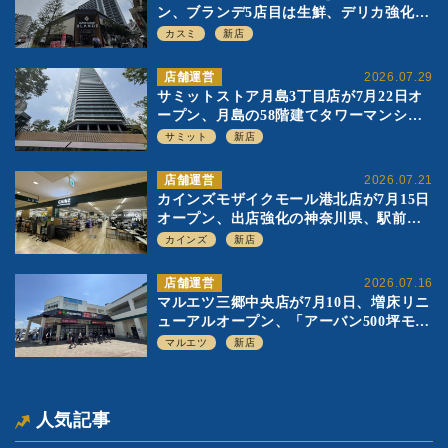
ン、ブランデ5店目は生鮮、デリカ強化の
一方で通常店の要素も取り入れ
カスミ
新店
店舗運営
2026.07.29
サミットストア月島3丁目店が7月22日オ
ープン、月島の58階建てタワーマンショ
ン1階に生鮮強化の小商圏型店を出店
サミット
新店
店舗運営
2026.07.21
カインズモザイクモール港北店が7月15日
オープン、出店強化の神奈川県、駅前
SC2階の都市型小型店
カインズ
新店
店舗運営
2026.07.16
マルエツ三郷中央店が7月10日、増床リニ
ューアルオープン、「アーバン500坪モデ
ル」の実験を集大成、駅前立地受け、寿
マルエツ
新店
司を象徴に
人気記事