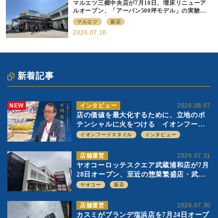
マルエツ三郷中央店が7月10日、増床リニューア
ルオープン、「アーバン500坪モデル」の実験を
集大成、駅前立地受け、寿司を象徴に
マルエツ
新店
2026.07.16
新着記事
NEW
インタビュー
2026.08.07
店の価値を最大化するために、立地のポ
テンシャルに火をつける イオンフード
スタイル 平田 炎社長
イオンフードスタイル
インタビュー
店舗運営
2026.07.31
ヤオコーロッテスクエア武蔵浦和店が7月
28日オープン、至近の惣菜繁盛店・武蔵
浦和店とは生鮮強化、ですみ分け
ヤオコー
新店
店舗運営
2026.07.30
カスミがブランデ塩浜店を7月24日オープ