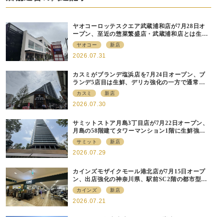
ヤオコーロッテスクエア武蔵浦和店が7月28日オ
ープン、至近の惣菜繁盛店・武蔵浦和店とは生鮮
強化、ですみ分け
ヤオコー
新店
2026.07.31
カスミがブランデ塩浜店を7月24日オープン、ブ
ランデ5店目は生鮮、デリカ強化の一方で通常店
の要素も取り入れ
カスミ
新店
2026.07.30
サミットストア月島3丁目店が7月22日オープン、
月島の58階建てタワーマンション1階に生鮮強化
の小商圏型店を出店
サミット
新店
2026.07.29
カインズモザイクモール港北店が7月15日オープ
ン、出店強化の神奈川県、駅前SC2階の都市型小
型店
カインズ
新店
2026.07.21