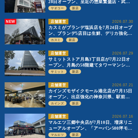
28日オープン、至近の惣菜繁盛店・武蔵
浦和店とは生鮮強化、ですみ分け
ヤオコー
新店
NEW
店舗運営
2026.07.30
カスミがブランデ塩浜店を7月24日オープ
ン、ブランデ5店目は生鮮、デリカ強化の
一方で通常店の要素も取り入れ
カスミ
新店
店舗運営
2026.07.29
サミットストア月島3丁目店が7月22日オ
ープン、月島の58階建てタワーマンショ
ン1階に生鮮強化の小商圏型店を出店
サミット
新店
店舗運営
2026.07.21
カインズモザイクモール港北店が7月15日
オープン、出店強化の神奈川県、駅前
SC2階の都市型小型店
カインズ
新店
店舗運営
2026.07.16
マルエツ三郷中央店が7月10日、増床リニ
ューアルオープン、「アーバン500坪モデ
ル」の実験を集大成、駅前立地受け、寿
マルエツ
新店