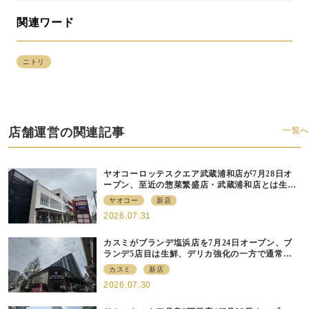
関連ワード
ニトリ
店舗運営の関連記事
一覧へ
ヤオコーロッテスクエア武蔵浦和店が7月28日オ
ープン、至近の惣菜繁盛店・武蔵浦和店とは生鮮
強化、ですみ分け
ヤオコー
新店
2026.07.31
カスミがブランデ塩浜店を7月24日オープン、ブ
ランデ5店目は生鮮、デリカ強化の一方で通常店
の要素も取り入れ
カスミ
新店
2026.07.30