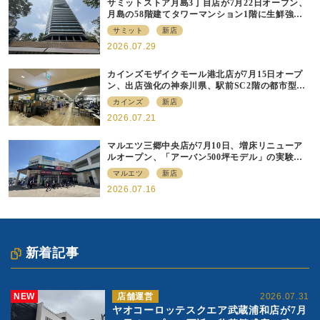
サミットストア月島3丁目店が7月22日オープン、
月島の58階建てタワーマンション1階に生鮮強化
の小商圏型店を出店
サミット
新店
2026.07.29
カインズモザイクモール港北店が7月15日オープ
ン、出店強化の神奈川県、駅前SC2階の都市型小
型店
カインズ
新店
2026.07.21
マルエツ三郷中央店が7月10日、増床リニューア
ルオープン、「アーバン500坪モデル」の実験を
集大成、駅前立地受け、寿司を象徴に
マルエツ
新店
2026.07.16
新着記事
NEW
店舗運営
2026.07.31
ヤオコーロッテスクエア武蔵浦和店が7月