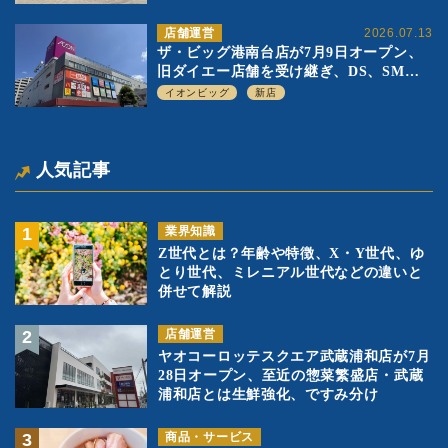
司を象徴に
店舗運営
2026.07.13
ザ・ビッグ港南台店が7月9日オープン、
旧ダイエー店舗を受け継ぎ、DS、SM激
戦区にイオンビッグが出店へ
イオンビッグ
新店
人気記事
業界知識
Z世代とは？年齢や特徴、X・Y世代、ゆ
とり世代、ミレニアル世代などの違いと
併せて解説
店舗運営
ヤオコーロッテスクエア武蔵浦和店が7月
28日オープン、至近の惣菜繁盛店・武蔵
浦和店とは生鮮強化、ですみ分け
商品・サービス