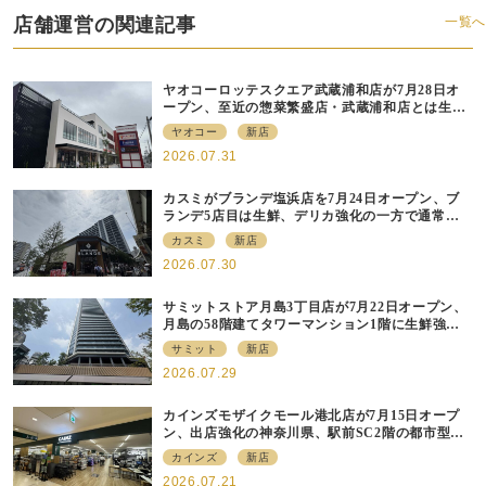
店舗運営の関連記事
一覧へ
ヤオコーロッテスクエア武蔵浦和店が7月28日オ
ープン、至近の惣菜繁盛店・武蔵浦和店とは生鮮
強化、ですみ分け
ヤオコー
新店
2026.07.31
カスミがブランデ塩浜店を7月24日オープン、ブ
ランデ5店目は生鮮、デリカ強化の一方で通常店
の要素も取り入れ
カスミ
新店
2026.07.30
サミットストア月島3丁目店が7月22日オープン、
月島の58階建てタワーマンション1階に生鮮強化
の小商圏型店を出店
サミット
新店
2026.07.29
カインズモザイクモール港北店が7月15日オープ
ン、出店強化の神奈川県、駅前SC2階の都市型小
型店
カインズ
新店
2026.07.21