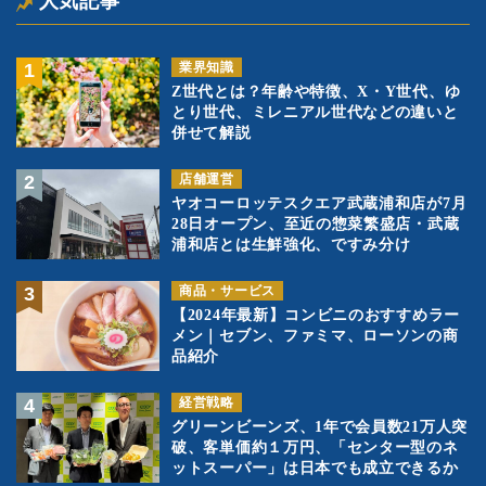
人気記事
業界知識
Z世代とは？年齢や特徴、X・Y世代、ゆ
とり世代、ミレニアル世代などの違いと
併せて解説
店舗運営
ヤオコーロッテスクエア武蔵浦和店が7月
28日オープン、至近の惣菜繁盛店・武蔵
浦和店とは生鮮強化、ですみ分け
商品・サービス
【2024年最新】コンビニのおすすめラー
メン｜セブン、ファミマ、ローソンの商
品紹介
経営戦略
グリーンビーンズ、1年で会員数21万人突
破、客単価約１万円、「センター型のネ
ットスーパー」は日本でも成立できるか