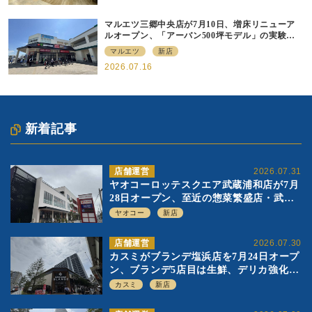
マルエツ三郷中央店が7月10日、増床リニューア
ルオープン、「アーバン500坪モデル」の実験を
集大成、駅前立地受け、寿司を象徴に
マルエツ
新店
2026.07.16
新着記事
店舗運営
2026.07.31
ヤオコーロッテスクエア武蔵浦和店が7月
28日オープン、至近の惣菜繁盛店・武蔵
浦和店とは生鮮強化、ですみ分け
ヤオコー
新店
店舗運営
2026.07.30
カスミがブランデ塩浜店を7月24日オープ
ン、ブランデ5店目は生鮮、デリカ強化の
一方で通常店の要素も取り入れ
カスミ
新店