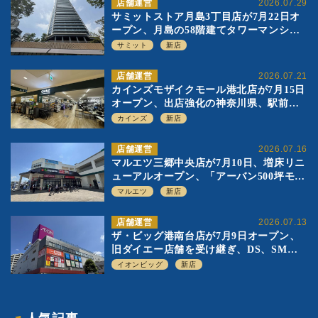
店舗運営
2026.07.29
サミットストア月島3丁目店が7月22日オ
ープン、月島の58階建てタワーマンショ
ン1階に生鮮強化の小商圏型店を出店
サミット
新店
店舗運営
2026.07.21
カインズモザイクモール港北店が7月15日
オープン、出店強化の神奈川県、駅前
SC2階の都市型小型店
カインズ
新店
店舗運営
2026.07.16
マルエツ三郷中央店が7月10日、増床リニ
ューアルオープン、「アーバン500坪モデ
ル」の実験を集大成、駅前立地受け、寿
マルエツ
新店
司を象徴に
店舗運営
2026.07.13
ザ・ビッグ港南台店が7月9日オープン、
旧ダイエー店舗を受け継ぎ、DS、SM激
戦区にイオンビッグが出店へ
イオンビッグ
新店