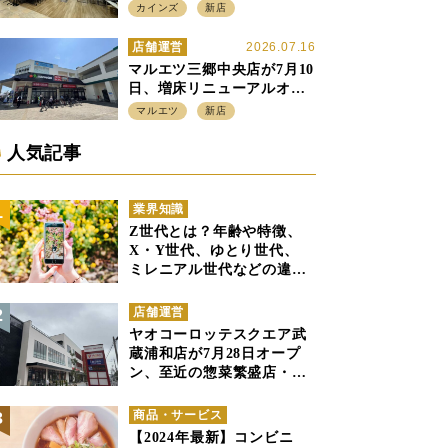
店強化の神奈川県、駅前
カインズ
新店
SC2階の都市型小型店
店舗運営
2026.07.16
マルエツ三郷中央店が7月10
日、増床リニューアルオー
プン、「アーバン500坪モデ
マルエツ
新店
ル」の実験を集大成、駅前
立地受け、寿司を象徴に
人気記事
業界知識
Z世代とは？年齢や特徴、
X・Y世代、ゆとり世代、
ミレニアル世代などの違い
と併せて解説
店舗運営
ヤオコーロッテスクエア武
蔵浦和店が7月28日オープ
ン、至近の惣菜繁盛店・武
蔵浦和店とは生鮮強化、で
すみ分け
商品・サービス
【2024年最新】コンビニ