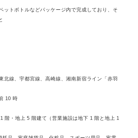
略で、缶・ペットボトルなどパッケージ内で完成しており、そ
と
京浜東北線、宇都宮線、高崎線、湘南新宿ライン「赤羽
前 10 時
）
1 階・地上 5 階建て（営業施設は地下 1 階と地上 1
用消耗品、家庭雑貨品、化粧品、スポーツ用品、家電