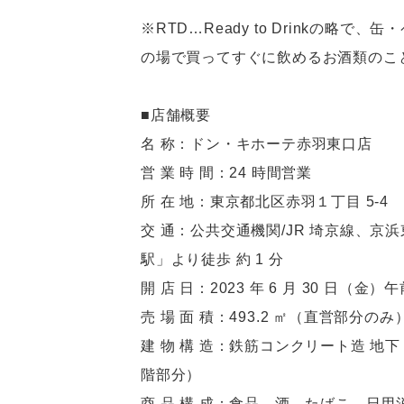
※RTD…Ready to Drinkの
の場で買ってすぐに飲めるお酒類のこ
■店舗概要
名 称：ドン・キホーテ赤羽東口店
営 業 時 間：24 時間営業
所 在 地：東京都北区赤羽１丁目 5-4
交 通：公共交通機関/JR 埼京線、
駅」より徒歩 約 1 分
開 店 日：2023 年 6 月 30 日（金）午
売 場 面 積：493.2 ㎡（直営部分のみ
建 物 構 造：鉄筋コンクリート造 地下 
階部分）
商 品 構 成：食品、酒、たばこ、日