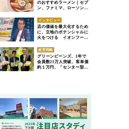
のおすすめラーメン｜セブ
ン、ファミマ、ローソンの
商品紹介
インタビュー
店の価値を最大化するため
に、立地のポテンシャルに
火をつける イオンフード
スタイル 平田 炎社長
経営戦略
グリーンビーンズ、1年で
会員数21万人突破、客単価
約１万円、「センター型の
ネットスーパー」は日本で
も成立できるか