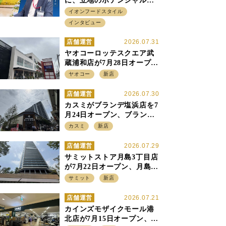
に、立地のポテンシャルに
火をつける イオンフード
イオンフードスタイル
スタイル 平田 炎社長
インタビュー
店舗運営
2026.07.31
ヤオコーロッテスクエア武
蔵浦和店が7月28日オープ
ン、至近の惣菜繁盛店・武
ヤオコー
新店
蔵浦和店とは生鮮強化、で
すみ分け
店舗運営
2026.07.30
カスミがブランデ塩浜店を7
月24日オープン、ブランデ5
店目は生鮮、デリカ強化の
カスミ
新店
一方で通常店の要素も取り
入れ
店舗運営
2026.07.29
サミットストア月島3丁目店
が7月22日オープン、月島の
58階建てタワーマンション1
サミット
新店
階に生鮮強化の小商圏型店
を出店
店舗運営
2026.07.21
カインズモザイクモール港
北店が7月15日オープン、出