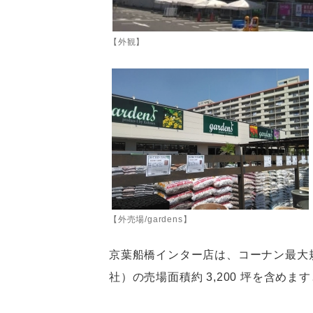
【外観】
【外売場/gardens】
京葉船橋インター店は、コーナン最大規
社）の売場面積約 3,200 坪を含めま