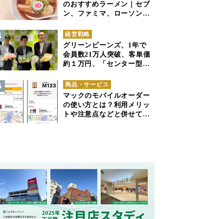
のおすすめラーメン｜セブ
ン、ファミマ、ローソンの
商品紹介
経営戦略
グリーンビーンズ、1年で
会員数21万人突破、客単価
約１万円、「センター型の
ネットスーパー」は日本で
も成立できるか
商品・サービス
マックのモバイルオーダー
の使い方とは？利用メリッ
トや注意点などと併せて解
説