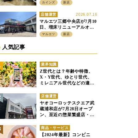
店強化の神奈川県、駅前
カインズ
新店
SC2階の都市型小型店
店舗運営
2026.07.16
マルエツ三郷中央店が7月10
日、増床リニューアルオー
プン、「アーバン500坪モデ
マルエツ
新店
ル」の実験を集大成、駅前
立地受け、寿司を象徴に
人気記事
業界知識
Z世代とは？年齢や特徴、
X・Y世代、ゆとり世代、
ミレニアル世代などの違い
と併せて解説
店舗運営
ヤオコーロッテスクエア武
蔵浦和店が7月28日オープ
ン、至近の惣菜繁盛店・武
蔵浦和店とは生鮮強化、で
すみ分け
商品・サービス
【2024年最新】コンビニ