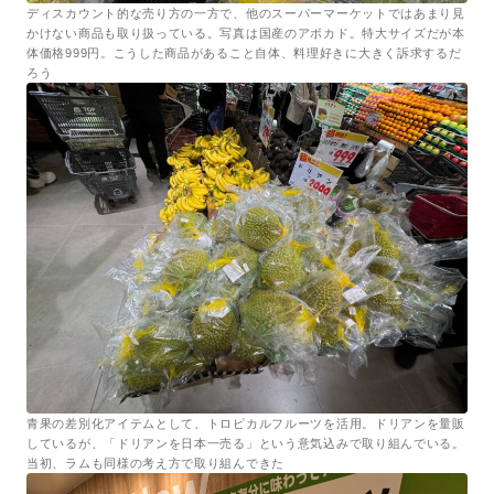
ディスカウント的な売り方の一方で、他のスーパーマーケットではあまり見
かけない商品も取り扱っている。写真は国産のアボカド。特大サイズだが本
体価格999円。こうした商品があること自体、料理好きに大きく訴求するだ
ろう
青果の差別化アイテムとして、トロピカルフルーツを活用。ドリアンを量販
しているが、「ドリアンを日本一売る」という意気込みで取り組んでいる。
当初、ラムも同様の考え方で取り組んできた