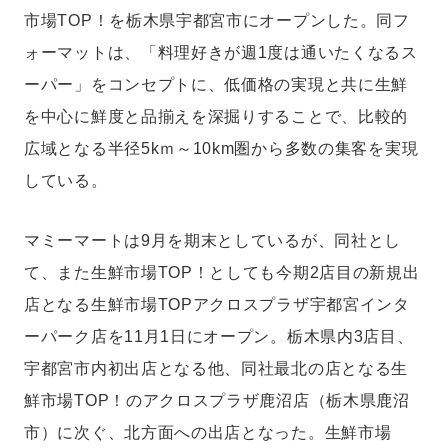
集長就任。一般社団法人日本惣菜協会『中食2030』（ダイヤモンド社）
市場TOP！を栃木県宇都宮市にオープンした。同フ
「スーパーマーケットにおける中食の未来」執筆の他、コーネル大学リテ
ール・マネジメント・プログラム・オブ・ジャパン講師、スーパーマーケ
ォーマットは、「料理好きが週1度は通いたくなるス
ットGood Action Initiatives推薦委員なども務める。ファイナンス修士
（専門職）（中央大学）。モットーは「正直であること」。
ーパー」をコンセプトに、低価格の実現と共に生鮮
を中心に鮮度と品揃えを深掘りすることで、比較的
広域となる半径5kｍ～10km圏から多数の集客を実現
している。
マミーマートは9月を期末としているが、同社とし
て、また生鮮市場TOP！としても今期2店目の新規出
店となる生鮮市場TOPアクロスプラザ宇都宮インタ
ーパーク店を11月1日にオープン。栃木県内3店目、
宇都宮市内初出店となる他、同社最北の店となる生
鮮市場TOP！のアクロスプラザ鹿沼店（栃木県鹿沼
市）に次ぐ、北方面への出店となった。生鮮市場