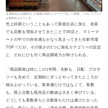
冷凍食品は主通路沿いの最後の部分にコーナー化して展開。このレイアウト
は標準化されている
売上好調ということもあって新規出店に加え、改装
でも店数を増加させてきたことで36店と、マミーマ
ートの中での存在感もかなり高まってきた生鮮市場
TOP！だが、その強さの1つに強化カテゴリーの設定
と、それにひも付く商品開発力が挙げられる。
「商品開発は特にこの1年間、生鮮も、日配、グロサ
リーも含めて、定期的にずっとやってきたところが
積み上がっている。客単価だけではなくて、客数
も、買上点数も既存店の数値は大きく伸びている。
どうしても客数落ちと点数落ちだけは避けたかった
ので、安心している」（清水大輔・取締役執行役員