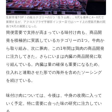
生鮮市場TOP！の核カテゴリーの1つ「生ラム肉」。6尺を基本に4～8尺で
展開するが、アクロスプラザ宇都宮インター店ではハード上の壁面尺数の関
係で4尺の展開となった
簡便需要で支持が高まっている味付け肉も、商品開
発を積極的に実践しているカテゴリーの1つ。牛肉か
ら取り組み、次に豚肉、この1年間は鶏肉の商品開発
に注力してきた。さらにいまは内臓の商品開発に取
り組んでいる。内臓は量の確保も重要になるため、
仕入れと連動させた形での海外を含めたソーシング
を続けている。
味付け肉については、今後は、中身の改廃に入って
いく予定。特に需要に合った味の研究に注力してい
る。