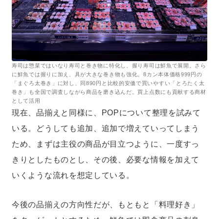
寿司は惣菜ではいなり寿司と巻き物に特化し、握り寿司は鮮魚で展開。さら
に鮮魚では握りに加え、具が大きな巻き物も強化。8カン本体価格999円の
「まぐろ太巻き」に対し、同890円と比較的安価で買いやすい「とろたく太
巻き」も全国で調査しながら商品を磨き込んだ。買上点数にも貢献する商材
として活用
現在、品揃えと同様に、POPについて整理を試みて
いる。どうしても追加、追加で増えていってしまう
ため、まずは主役の商品が目立つように、一度すっ
きりとしたものとし、その後、必要な情報を加えて
いくような流れを想定している。
今後の品揃えの方向性だが、もともと「料理好き」