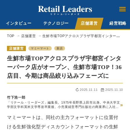
インタビュー
テクノロジー
店舗運営
経営戦略
TOP
店舗運営
生鮮市場TOPアクロスプラザ宇都宮インターパ
ーク店がオープン、生鮮市場TOP！36店目、今
期は商品絞り込みフェーズに
店舗運営
マミーマート
新店
生鮮市場TOPアクロスプラザ宇都宮インタ
ーパーク店がオープン、生鮮市場TOP！36
店目、今期は商品絞り込みフェーズに
2025.11.11
2025.11.10
竹下浩一郎
「リテール・リーダーズ」編集長。1975年長野県上田市出身。中央大学文
»
学部文学科英米文学専攻卒業後、小売業経営専門出版社の商業界に入社。
スーパーマーケット経営専門誌『食品商業』編集部、チェーンストア経営
専門誌『販売革新』編集部を経て2014年『食品商業』編集長就任。この
マミーマートは、同社の主力フォーマットに位置付
間、世界最大級の食品見本市SIALパリの新商品国際審査員などを務める。
20年5月ロコガイド入社、『リテールガイド』の創刊編集長就任。24年10
ける生鮮強化型ディスカウントフォーマットの生鮮
月、メディアの『リテール・リーダーズ』へのリニューアルに伴い、同編