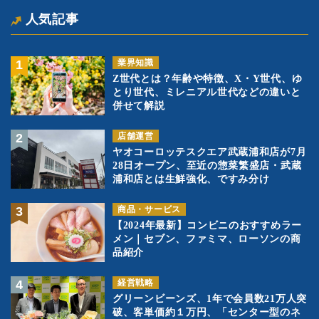
人気記事
業界知識
Z世代とは？年齢や特徴、X・Y世代、ゆ
とり世代、ミレニアル世代などの違いと
併せて解説
店舗運営
ヤオコーロッテスクエア武蔵浦和店が7月
28日オープン、至近の惣菜繁盛店・武蔵
浦和店とは生鮮強化、ですみ分け
商品・サービス
【2024年最新】コンビニのおすすめラー
メン｜セブン、ファミマ、ローソンの商
品紹介
経営戦略
グリーンビーンズ、1年で会員数21万人突
破、客単価約１万円、「センター型のネ