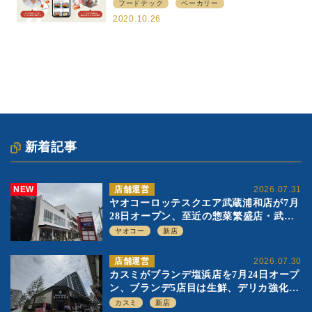
フードテック
ベーカリー
2020.10.26
新着記事
NEW
店舗運営
2026.07.31
ヤオコーロッテスクエア武蔵浦和店が7月
28日オープン、至近の惣菜繁盛店・武蔵
浦和店とは生鮮強化、ですみ分け
ヤオコー
新店
店舗運営
2026.07.30
カスミがブランデ塩浜店を7月24日オープ
ン、ブランデ5店目は生鮮、デリカ強化の
一方で通常店の要素も取り入れ
カスミ
新店