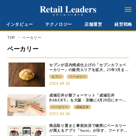
インタビュー
テクノロジー
店舗運営
経営戦略
TOP
ベーカリー
ベーカリー
セブンが店内焼成仕上げの「セブンカフェベ
ーカリー」の販売エリアを拡大、25年3月まで
に約3000店に
セブン
ベーカリー
2024.09.18
成城石井が新フォーマット「成城石井
BAKERY」を大阪・京橋に4月20日にオープ
ン、50種以上のパンなどを展開
ベーカリー
成城石井
2023.04.06
商品取り置きと事前決済で確実にベーカリー
が買えるアプリ「Sacri」が示す、フードテッ
クの未来