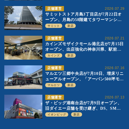
店舗運営
2026.07.29
サミットストア月島3丁目店が7月22日オ
ープン、月島の58階建てタワーマンショ
ン1階に生鮮強化の小商圏型店を出店
サミット
新店
店舗運営
2026.07.21
カインズモザイクモール港北店が7月15日
オープン、出店強化の神奈川県、駅前
SC2階の都市型小型店
カインズ
新店
店舗運営
2026.07.16
マルエツ三郷中央店が7月10日、増床リニ
ューアルオープン、「アーバン500坪モデ
ル」の実験を集大成、駅前立地受け、寿
マルエツ
新店
司を象徴に
店舗運営
2026.07.13
ザ・ビッグ港南台店が7月9日オープン、
旧ダイエー店舗を受け継ぎ、DS、SM激
戦区にイオンビッグが出店へ
イオンビッグ
新店