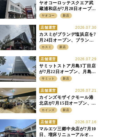
ヤオコーロッテスクエア武
蔵浦和店が7月28日オープ
ン、至近の惣菜繁盛店・武
ヤオコー
新店
蔵浦和店とは生鮮強化、で
すみ分け
店舗運営
2026.07.30
カスミがブランデ塩浜店を7
月24日オープン、ブランデ5
店目は生鮮、デリカ強化の
カスミ
新店
一方で通常店の要素も取り
入れ
店舗運営
2026.07.29
サミットストア月島3丁目店
が7月22日オープン、月島の
58階建てタワーマンション1
サミット
新店
階に生鮮強化の小商圏型店
を出店
店舗運営
2026.07.21
カインズモザイクモール港
北店が7月15日オープン、出
店強化の神奈川県、駅前
カインズ
新店
SC2階の都市型小型店
店舗運営
2026.07.16
マルエツ三郷中央店が7月10
日、増床リニューアルオー