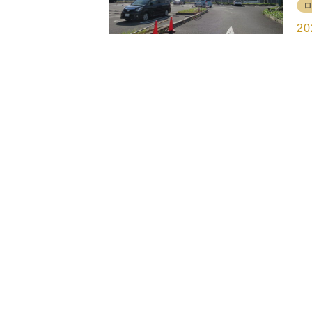
5
市
（
鶴
20
届
店
ア
と
ば
フ
「
ス
う
る