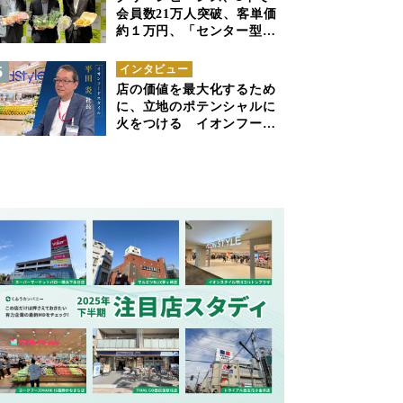
会員数21万人突破、客単価
約１万円、「センター型の
ネットスーパー」は日本で
も成立できるか
インタビュー
店の価値を最大化するため
に、立地のポテンシャルに
火をつける イオンフード
スタイル 平田 炎社長