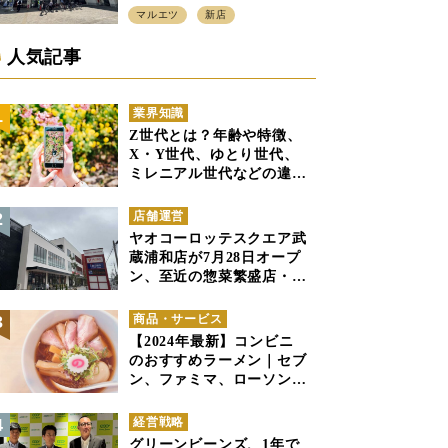
プン、「アーバン500坪モデ
マルエツ
新店
ル」の実験を集大成、駅前
立地受け、寿司を象徴に
人気記事
業界知識
Z世代とは？年齢や特徴、
X・Y世代、ゆとり世代、
ミレニアル世代などの違い
と併せて解説
店舗運営
ヤオコーロッテスクエア武
蔵浦和店が7月28日オープ
ン、至近の惣菜繁盛店・武
蔵浦和店とは生鮮強化、で
すみ分け
商品・サービス
【2024年最新】コンビニ
のおすすめラーメン｜セブ
ン、ファミマ、ローソンの
商品紹介
経営戦略
グリーンビーンズ、1年で