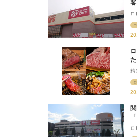
客
型
陸
ロ
【
本
品
の
ピ
20
9
が
ロ
て
た
恵
使
要
精
売
圏
設
が
け
て
20
感
を
に
関
3
「
つ
画
の
ロ
コ
府