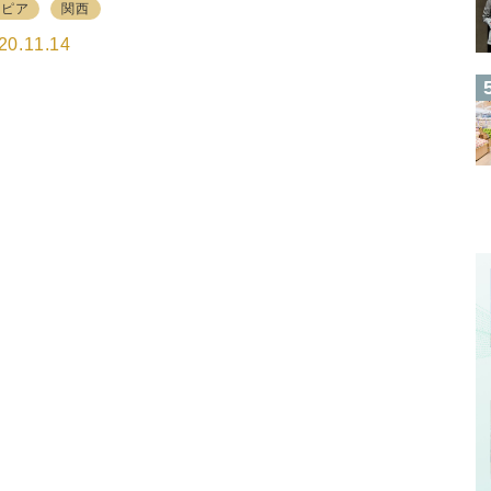
人用の精肉（2～4部位、1kg)とオリジナル調味料
ロピア
関西
に2号店をオープンした。さらに11月24日に大阪市
たれ、割り下）、最適な調理法付きリーフレットを
見区に3号店をオープンさせる予定だ。10月下旬に2
20.11.14
ける。 …
を訪店したがどちらもよくお客が入っていた。 ロピ
は精肉に注力したスーパーマーケット ロピアの安さ
鮮度ばかりに目が行くが、「肉」を中心に店を見れ
ロピアの狙いが見えてくる。果物売場には「カット
ルーツ」がない。鮮魚売場には「寿司」はあるが
刺身の盛り合わせ」がない。これらだけでも普通の
ーパーマーケット（SM）とは違うことに気づくだろ
。惣菜売場では肉を使った弁当や惣菜を販売してい
。…