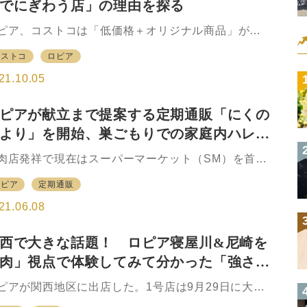
でにぎわう店」の理由を探る
スーパーマーケット「ロピア」が東北エリアに初上
。 創業である精肉【肉のロピア】を中心に、青果
ピア、コストコは「低価格＋オリジナル商品」が基
八百物屋あづま】、鮮魚【日本橋魚萬】の生鮮食料
 尼崎にはコストコとカルフールを引き継いだイオン
を…
コストコ
ロピア
総合スーパー（GMS）、昨年10月にオープンしたロ
アが隣接して出店している。 ロピアのオープンから
21.10.05
カ月ほど経過した同エリアに訪れてみた。ロピアは肉
強いだけでなく価格も安い。常に安い価格で販売し
ピアが献立まで提案する定期通販「にくの
いる印象だ。 売場で注目した商品に子会社である利
より」を開始、巣ごもりでの家庭内ハレ需
産業の冷凍レディミールがある。冷凍平ケース2本を
い、ファミリー向け冷凍レディミールを約10種類販
に応える
肉店発祥で現在はスーパーマーケット（SM）を首都
していた。2、3人前の容量で価格は980円～と安く
および関西で展開するロピア・ホールディングス
定している。包装形態は耐熱トレーに料理を盛り付
ロピア
定期通販
、家庭で気軽に外食気分を味わいたい家族に向け
冷凍、その上に写真付きの紙包装を行うことで高級
、献立提案する定期通販「にくのたより」ブランド
21.06.08
を…
立ち上げた。 5月のプレオープンをへて6月から正式
オープン。開店記念として8月31日まで初回限定
西で大きな話題！ ロピア寝屋川&尼崎を
0%オフのキャンペーンを実施する。 牛肉に自信を持
肉」視点で体験してみて分かった「強さ」
同社として、コロナ禍での巣ごもり需要に応える企
で、定期便であるところもポイントだ。 毎月1回、
一端
ピアが関西地区に出店した。1号店は9月29日に大阪
ース（熟成和牛、黒毛和牛、国産牛）に応じて、4、
寝屋川市にオープン、次いで10月27日に兵庫県尼崎