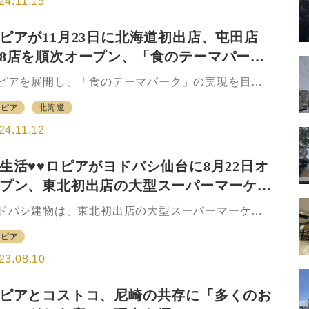
24.11.15
ンする。 ロピア浜松プラザフレスポ店は、中部ロピ
として静岡県へ初出店となる。中部エリアでは愛知
ピアが11月23日に北海道初出店、屯田店
、岐阜県、三重県に続く静岡県進出となった。 売場
8店を順次オープン、「食のテーマパー
総面積は1882㎡。既存店と同様、精肉、青果、鮮
、惣菜、食品の5部門を運営し、品揃えは、各部門の
」が北海道に初上陸
ピアを展開し、「食のテーマパーク」の実現を目指
ーフ自らが買い付け、販売価格設定を行うロピア独
OICグループは11月23日、グループ会社が運営する
の事業部制で行われる。 今回は惣菜の「GOCHI」シ
ロピア
北海道
業施設CiiNA CiiNA（シーナシーナ）屯田に、スー
ーズから「大き…
ーマーケットの「食生活♥♥ロピア」（ロピア）をオ
24.11.12
プンすると発表した。 ロピア屯田店は2024年7月28
に閉店したイトーヨーカドー屯田店の跡地にオープ
生活♥♥ロピアがヨドバシ仙台に8月22日オ
。施設内にはコジマ×ビックカメラ（家電）やデコホ
プン、東北初出店の大型スーパーマーケッ
ム（インテリア雑貨）など8店の専門店が順次オープ
する予定となっている。 北海道第1号店となるロピ
ドバシ建物は、東北初出店の大型スーパーマーケッ
屯田店は、北海道内の食材から全国、海外の食材ま
「食生活♥♥ロピア」の開店日は2023年8月22日
含め、「他ではなかなか見ることができない」商品
ロピア
火）と発表した。「食生活♥♥ロピア」では、他には
食材をそろ…
い豊富な品揃えの食料品や日用品が揃い、ヨドバシ
23.08.10
台がさらに便利になる。 【ヨドバシ仙台 第2ビル3
】 食生活♥♥ロピア （スーパーマーケット）★8月
ピアとコストコ、尼崎の共存に「多くのお
2日(火)オープン★ 営業時間 10:00～20:00 話題の大