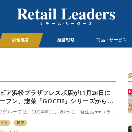
店舗運営
経営戦略
商品・サービス
ピア浜松プラザフレスポ店が11月26日に
ープン、惣菜「GOCHI」シリーズから大
な海老のガーリックシュリンプなど展開
ICグループは、2024年11月26日に「食生活♥♥（ラブ
ブ）ロピア」の新店舗としてロピア浜松プラザフレ
ロピア
新店
ポ店をオープンすると発表した。静岡県浜松市のシ
ッピングセンターの浜松プラザフレスポの1階にオー