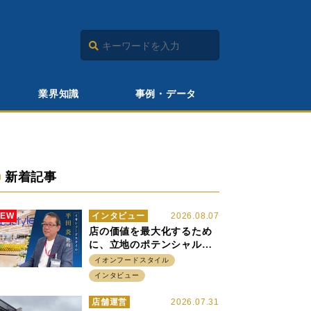
業界知識
事例・データ
新着記事
NEW
インタビュー
2026.08.07
店の価値を最大化するため
に、立地のポテンシャルに
火をつける イオンフード
イオンフードスタイル
スタイル 平田 炎社長
インタビュー
店舗運営
2026.07.31