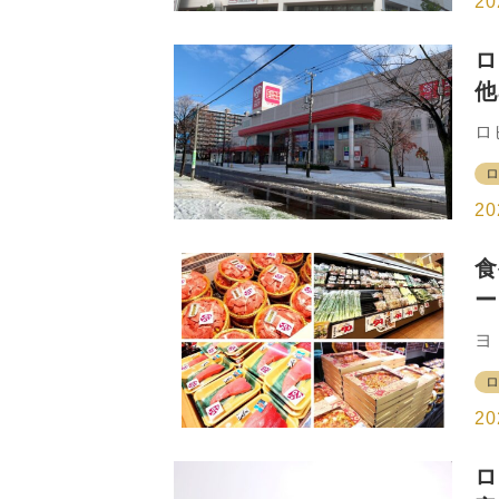
20
プ
ア
ロ
県
他
の
魚
ク
ロ
チ
す
自
商
リ
パ
20
ー
日
食
ン
ー
ー
ン
ト
ヨ
ア
ト
で
（
や
な
20
仙
階
ロ
2