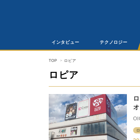
インタビュー
テクノロジー
TOP
ロピア
ロピア
ロ
オ
き
O
ラ
ス
ョ