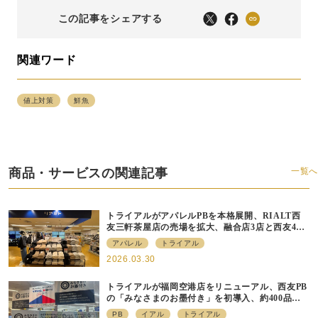
この記事をシェアする
関連ワード
値上対策
鮮魚
商品・サービスの関連記事
一覧へ
トライアルがアパレルPBを本格展開、RIALT西
友三軒茶屋店の売場を拡大、融合店3店と西友40
店にも商品導入へ
アパレル
トライアル
2026.03.30
トライアルが福岡空港店をリニューアル、⻄友PB
の「みなさまのお墨付き」を初導⼊、約400品⽬
を販売
PB
イアル
トライアル