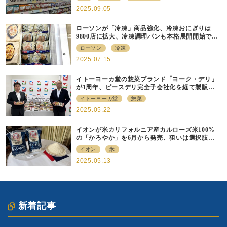
2025.09.05
ローソンが「冷凍」商品強化、冷凍おにぎりは
9800店に拡大、冷凍調理パンも本格展開開始で約
700店での展開へ
ローソン
冷凍
2025.07.15
イトーヨーカ堂の惣菜ブランド「ヨーク・デリ」
が1周年、ピースデリ完全子会社化を経て製販連
携強化の現在地
イトーヨーカ堂
惣菜
2025.05.22
イオンが米カリフォルニア産カルローズ米100%
の「かろやか」を6月から発売、狙いは選択肢の
提供
イオン
米
2025.05.13
新着記事