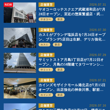
NEW
店舗運営
2026.07.31
ヤオコーロッテスクエア武蔵浦和店が7月
28日オープン、至近の惣菜繁盛店・武蔵
浦和店とは生鮮強化、ですみ分け
ヤオコー
新店
店舗運営
2026.07.30
カスミがブランデ塩浜店を7月24日オープ
ン、ブランデ5店目は生鮮、デリカ強化の
一方で通常店の要素も取り入れ
カスミ
新店
店舗運営
2026.07.29
サミットストア月島3丁目店が7月22日オ
ープン、月島の58階建てタワーマンショ
ン1階に生鮮強化の小商圏型店を出店
サミット
新店
店舗運営
2026.07.21
カインズモザイクモール港北店が7月15日
オープン、出店強化の神奈川県、駅前
SC2階の都市型小型店
カインズ
新店
店舗運営
2026.07.16