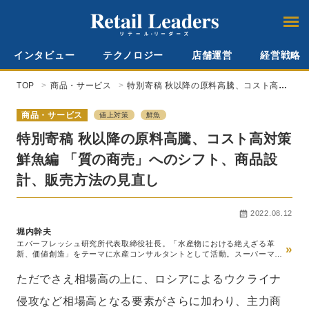
インタビュー
テクノロジー
店舗運営
経営戦略
TOP
商品・サービス
特別寄稿 秋以降の原料高騰、コスト高対
策 鮮魚編 「質の商売」へのシフト、商品
設計、販売方法の見直し
商品・サービス
値上対策
鮮魚
特別寄稿 秋以降の原料高騰、コスト高対策
鮮魚編 「質の商売」へのシフト、商品設
計、販売方法の見直し
2022.08.12
堀内幹夫
エバーフレッシュ研究所代表取締役社長。「水産物における絶えざる革
»
新、価値創造」をテーマに水産コンサルタントとして活動。スーパーマー
ケット、ボランタリーチェーン、水産卸、メーカーなど数多くの企業を指
導。1951年島根県出雲市出身、75年獨協大学外国語学部卒業、同年ダイエ
ただでさえ相場高の上に、ロシアによるウクライナ
ー入社、90年ダイエー退社、91年エバーフレッシュ研究所設立。
侵攻など相場高となる要素がさらに加わり、主力商