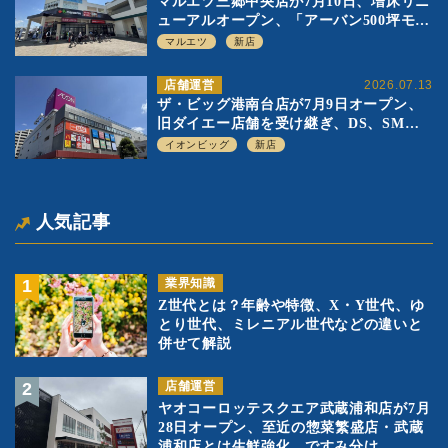
マルエツ三郷中央店が7月10日、増床リニ
ューアルオープン、「アーバン500坪モデ
ル」の実験を集大成、駅前立地受け、寿
マルエツ
新店
司を象徴に
店舗運営
2026.07.13
ザ・ビッグ港南台店が7月9日オープン、
旧ダイエー店舗を受け継ぎ、DS、SM激
戦区にイオンビッグが出店へ
イオンビッグ
新店
人気記事
業界知識
Z世代とは？年齢や特徴、X・Y世代、ゆ
とり世代、ミレニアル世代などの違いと
併せて解説
店舗運営
ヤオコーロッテスクエア武蔵浦和店が7月
28日オープン、至近の惣菜繁盛店・武蔵
浦和店とは生鮮強化、ですみ分け