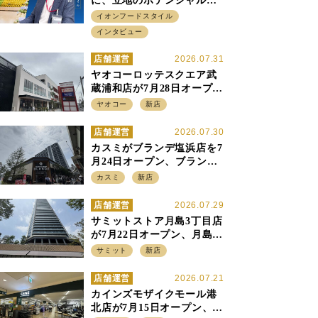
に、立地のポテンシャルに
火をつける イオンフード
イオンフードスタイル
スタイル 平田 炎社長
インタビュー
店舗運営
2026.07.31
ヤオコーロッテスクエア武
蔵浦和店が7月28日オープ
ン、至近の惣菜繁盛店・武
ヤオコー
新店
蔵浦和店とは生鮮強化、で
すみ分け
店舗運営
2026.07.30
カスミがブランデ塩浜店を7
月24日オープン、ブランデ5
店目は生鮮、デリカ強化の
カスミ
新店
一方で通常店の要素も取り
入れ
店舗運営
2026.07.29
サミットストア月島3丁目店
が7月22日オープン、月島の
58階建てタワーマンション1
サミット
新店
階に生鮮強化の小商圏型店
を出店
店舗運営
2026.07.21
カインズモザイクモール港
北店が7月15日オープン、出