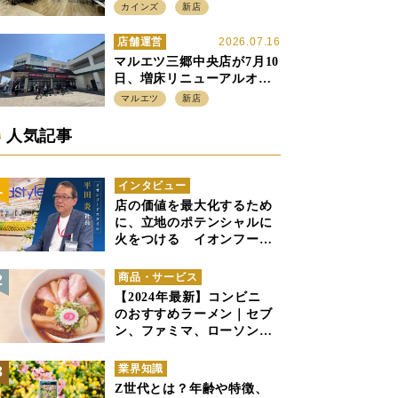
店強化の神奈川県、駅前
カインズ
新店
SC2階の都市型小型店
店舗運営
2026.07.16
マルエツ三郷中央店が7月10
日、増床リニューアルオー
プン、「アーバン500坪モデ
マルエツ
新店
ル」の実験を集大成、駅前
立地受け、寿司を象徴に
人気記事
インタビュー
店の価値を最大化するため
に、立地のポテンシャルに
火をつける イオンフード
スタイル 平田 炎社長
商品・サービス
【2024年最新】コンビニ
のおすすめラーメン｜セブ
ン、ファミマ、ローソンの
商品紹介
業界知識
Z世代とは？年齢や特徴、