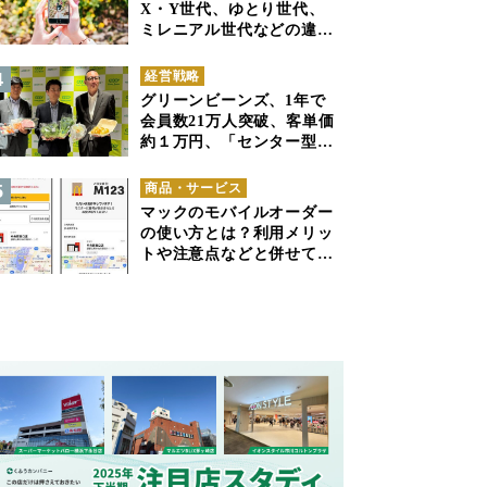
X・Y世代、ゆとり世代、
ミレニアル世代などの違い
と併せて解説
経営戦略
グリーンビーンズ、1年で
会員数21万人突破、客単価
約１万円、「センター型の
ネットスーパー」は日本で
も成立できるか
商品・サービス
マックのモバイルオーダー
の使い方とは？利用メリッ
トや注意点などと併せて解
説