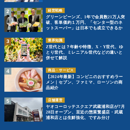
経営戦略
グリーンビーンズ、1年で会員数21万人突
破、客単価約１万円、「センター型のネ
ットスーパー」は日本でも成立できるか
業界知識
Z世代とは？年齢や特徴、X・Y世代、ゆ
とり世代、ミレニアル世代などの違いと
併せて解説
商品・サービス
【2024年最新】コンビニのおすすめラー
メン｜セブン、ファミマ、ローソンの商
品紹介
店舗運営
ヤオコーロッテスクエア武蔵浦和店が7月
28日オープン、至近の惣菜繁盛店・武蔵
浦和店とは生鮮強化、ですみ分け