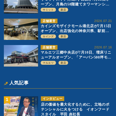
ープン、月島の58階建てタワーマンショ
ン1階に生鮮強化の小商圏型店を出店
サミット
新店
店舗運営
2026.07.21
カインズモザイクモール港北店が7月15日
オープン、出店強化の神奈川県、駅前
SC2階の都市型小型店
カインズ
新店
店舗運営
2026.07.16
マルエツ三郷中央店が7月10日、増床リニ
ューアルオープン、「アーバン500坪モデ
ル」の実験を集大成、駅前立地受け、寿
マルエツ
新店
司を象徴に
人気記事
インタビュー
店の価値を最大化するために、立地のポ
テンシャルに火をつける イオンフード
スタイル 平田 炎社長