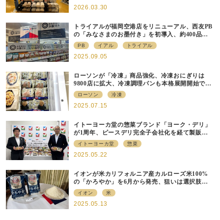
2026.03.30
トライアルが福岡空港店をリニューアル、⻄友PB
の「みなさまのお墨付き」を初導⼊、約400品⽬
を販売
PB
イアル
トライアル
2025.09.05
ローソンが「冷凍」商品強化、冷凍おにぎりは
9800店に拡大、冷凍調理パンも本格展開開始で約
700店での展開へ
ローソン
冷凍
2025.07.15
イトーヨーカ堂の惣菜ブランド「ヨーク・デリ」
が1周年、ピースデリ完全子会社化を経て製販連
携強化の現在地
イトーヨーカ堂
惣菜
2025.05.22
イオンが米カリフォルニア産カルローズ米100%
の「かろやか」を6月から発売、狙いは選択肢の
提供
イオン
米
2025.05.13