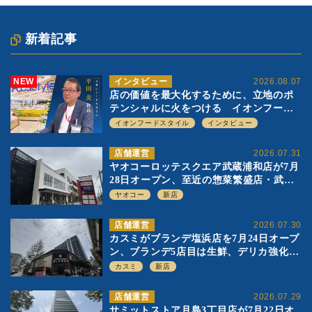
新着記事
NEW
インタビュー
2026.08.07
店の価値を最大化するために、立地のポ
テンシャルに火をつける イオンフード
スタイル 平田 炎社長
イオンフードスタイル
インタビュー
店舗運営
2026.07.31
ヤオコーロッテスクエア武蔵浦和店が7月
28日オープン、至近の惣菜繁盛店・武蔵
浦和店とは生鮮強化、ですみ分け
ヤオコー
新店
店舗運営
2026.07.30
カスミがブランデ塩浜店を7月24日オープ
ン、ブランデ5店目は生鮮、デリカ強化の
一方で通常店の要素も取り入れ
カスミ
新店
店舗運営
2026.07.29
サミットストア月島3丁目店が7月22日オ