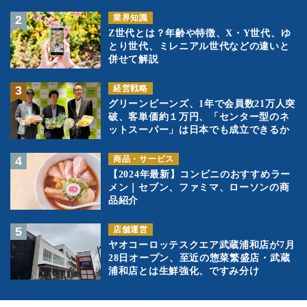
業界知識
Z世代とは？年齢や特徴、X・Y世代、ゆ
とり世代、ミレニアル世代などの違いと
併せて解説
経営戦略
グリーンビーンズ、1年で会員数21万人突
破、客単価約１万円、「センター型のネ
ットスーパー」は日本でも成立できるか
商品・サービス
【2024年最新】コンビニのおすすめラー
メン｜セブン、ファミマ、ローソンの商
品紹介
店舗運営
ヤオコーロッテスクエア武蔵浦和店が7月
28日オープン、至近の惣菜繁盛店・武蔵
浦和店とは生鮮強化、ですみ分け