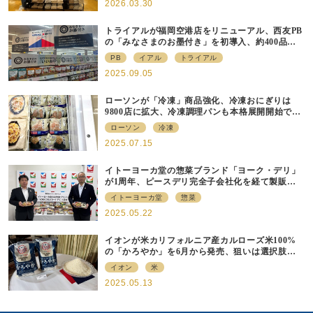
2026.03.30
トライアルが福岡空港店をリニューアル、⻄友PB
の「みなさまのお墨付き」を初導⼊、約400品⽬
を販売
PB
イアル
トライアル
2025.09.05
ローソンが「冷凍」商品強化、冷凍おにぎりは
9800店に拡大、冷凍調理パンも本格展開開始で約
700店での展開へ
ローソン
冷凍
2025.07.15
イトーヨーカ堂の惣菜ブランド「ヨーク・デリ」
が1周年、ピースデリ完全子会社化を経て製販連
携強化の現在地
イトーヨーカ堂
惣菜
2025.05.22
イオンが米カリフォルニア産カルローズ米100%
の「かろやか」を6月から発売、狙いは選択肢の
提供
イオン
米
2025.05.13