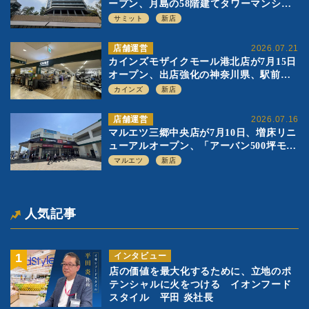
ープン、月島の58階建てタワーマンショ
ン1階に生鮮強化の小商圏型店を出店
サミット
新店
店舗運営
2026.07.21
カインズモザイクモール港北店が7月15日
オープン、出店強化の神奈川県、駅前
SC2階の都市型小型店
カインズ
新店
店舗運営
2026.07.16
マルエツ三郷中央店が7月10日、増床リニ
ューアルオープン、「アーバン500坪モデ
ル」の実験を集大成、駅前立地受け、寿
マルエツ
新店
司を象徴に
人気記事
インタビュー
店の価値を最大化するために、立地のポ
テンシャルに火をつける イオンフード
スタイル 平田 炎社長