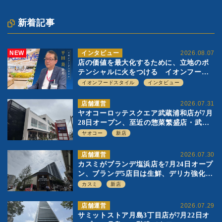
新着記事
NEW
インタビュー
2026.08.07
店の価値を最大化するために、立地のポ
テンシャルに火をつける イオンフード
スタイル 平田 炎社長
イオンフードスタイル
インタビュー
店舗運営
2026.07.31
ヤオコーロッテスクエア武蔵浦和店が7月
28日オープン、至近の惣菜繁盛店・武蔵
浦和店とは生鮮強化、ですみ分け
ヤオコー
新店
店舗運営
2026.07.30
カスミがブランデ塩浜店を7月24日オープ
ン、ブランデ5店目は生鮮、デリカ強化の
一方で通常店の要素も取り入れ
カスミ
新店
店舗運営
2026.07.29
サミットストア月島3丁目店が7月22日オ