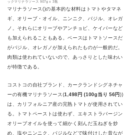
ックマリナラソース 907g x 3瓶
マリナラソース()の基本的な材料はトマトやタマネ
ギ、オリーブ・オイル、ニンニク、バジル、オレガ
ノ。それらにオリーブやアンチョビ、ケイパーなど
も加えられることもある。ベースはトマトソースだ
がバジル、オレガノが加えられたものが一般的だ。
肉類は使われていないので、あっさりとした味わい
が特徴である。
コストコの自社ブランド、カークランドシグネチャ
ーの有機マリナラソース(
1,498円 (100g当り 56円
))
は、カリフォルニア産の完熟トマトが使用されてい
る。トマトペーストは使わず、エキストラバージン
オリーブオイルを使って細かく刻んだ玉ねぎを炒
め、塩やニンニク、バジルなどで味付けした昔なが