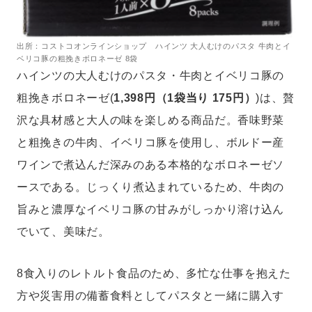
出所：コストコオンラインショップ ハインツ 大人むけのパスタ 牛肉とイ
ベリコ豚の粗挽きボロネーゼ 8袋
ハインツの大人むけのパスタ・牛肉とイベリコ豚の
粗挽きボロネーゼ(
1,398円（1袋当り 175円）
)は、贅
沢な具材感と大人の味を楽しめる商品だ。香味野菜
と粗挽きの牛肉、イベリコ豚を使用し、ボルドー産
ワインで煮込んだ深みのある本格的なボロネーゼソ
ースである。じっくり煮込まれているため、牛肉の
旨みと濃厚なイベリコ豚の甘みがしっかり溶け込ん
でいて、美味だ。
8食入りのレトルト食品のため、多忙な仕事を抱えた
方や災害用の備蓄食料としてパスタと一緒に購入す