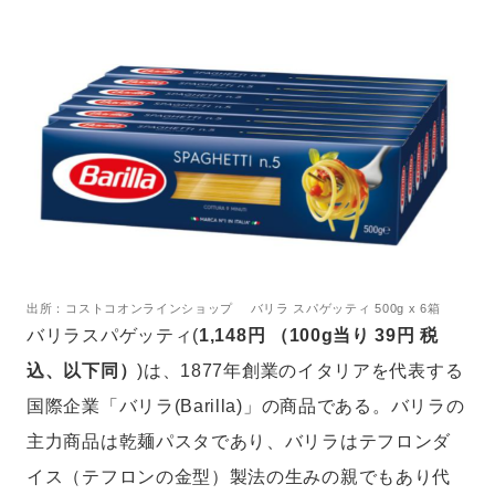
出所：コストコオンラインショップ バリラ スパゲッティ 500g x 6箱
バリラスパゲッティ(
1,148円 （100g当り 39円 税
込、以下同）
)は、1877年創業のイタリアを代表する
国際企業「バリラ(Barilla)」の商品である。バリラの
主力商品は乾麺パスタであり、バリラはテフロンダ
イス（テフロンの金型）製法の生みの親でもあり代