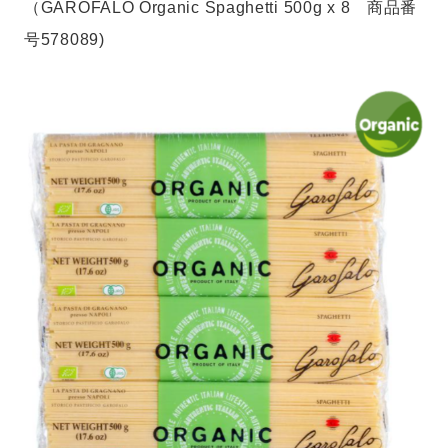
（GAROFALO Organic Spaghetti 500g x 8 商品番
号578089)