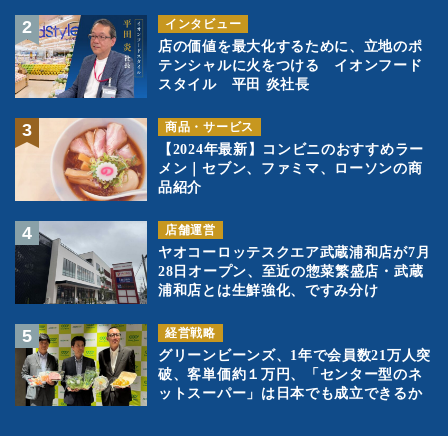
インタビュー
店の価値を最大化するために、立地のポ
テンシャルに火をつける イオンフード
スタイル 平田 炎社長
商品・サービス
【2024年最新】コンビニのおすすめラー
メン｜セブン、ファミマ、ローソンの商
品紹介
店舗運営
ヤオコーロッテスクエア武蔵浦和店が7月
28日オープン、至近の惣菜繁盛店・武蔵
浦和店とは生鮮強化、ですみ分け
経営戦略
グリーンビーンズ、1年で会員数21万人突
破、客単価約１万円、「センター型のネ
ットスーパー」は日本でも成立できるか