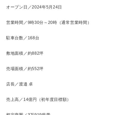
オープン日／2024年5月24日
営業時間／9時30分～20時（通常営業時間）
駐車台数／168台
敷地面積／約882坪
売場面積／約552坪
店長／渡邉 卓
売上高／14億円（初年度目標額）
想定商圏／3万919世帯