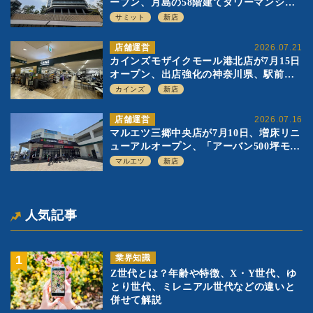
ープン、月島の58階建てタワーマンショ
ン1階に生鮮強化の小商圏型店を出店
サミット
新店
店舗運営
2026.07.21
カインズモザイクモール港北店が7月15日
オープン、出店強化の神奈川県、駅前
SC2階の都市型小型店
カインズ
新店
店舗運営
2026.07.16
マルエツ三郷中央店が7月10日、増床リニ
ューアルオープン、「アーバン500坪モデ
ル」の実験を集大成、駅前立地受け、寿
マルエツ
新店
司を象徴に
人気記事
業界知識
Z世代とは？年齢や特徴、X・Y世代、ゆ
とり世代、ミレニアル世代などの違いと
併せて解説