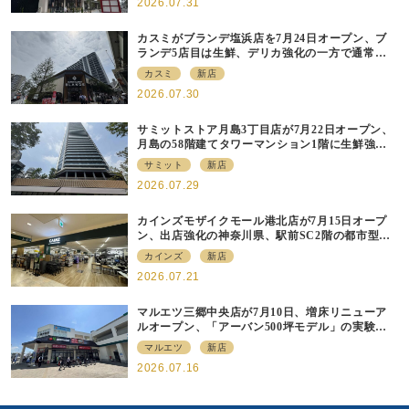
2026.07.31
カスミがブランデ塩浜店を7月24日オープン、ブ
ランデ5店目は生鮮、デリカ強化の一方で通常店
の要素も取り入れ
カスミ
新店
2026.07.30
サミットストア月島3丁目店が7月22日オープン、
月島の58階建てタワーマンション1階に生鮮強化
の小商圏型店を出店
サミット
新店
2026.07.29
カインズモザイクモール港北店が7月15日オープ
ン、出店強化の神奈川県、駅前SC2階の都市型小
型店
カインズ
新店
2026.07.21
マルエツ三郷中央店が7月10日、増床リニューア
ルオープン、「アーバン500坪モデル」の実験を
集大成、駅前立地受け、寿司を象徴に
マルエツ
新店
2026.07.16