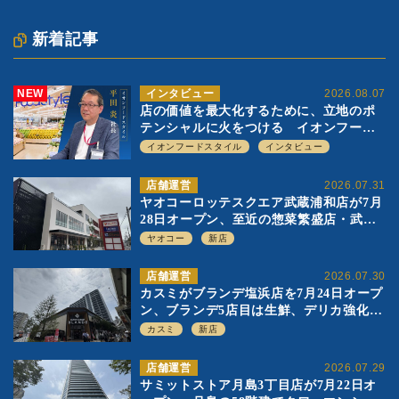
新着記事
NEW
インタビュー
2026.08.07
店の価値を最大化するために、立地のポ
テンシャルに火をつける イオンフード
スタイル 平田 炎社長
イオンフードスタイル
インタビュー
店舗運営
2026.07.31
ヤオコーロッテスクエア武蔵浦和店が7月
28日オープン、至近の惣菜繁盛店・武蔵
浦和店とは生鮮強化、ですみ分け
ヤオコー
新店
店舗運営
2026.07.30
カスミがブランデ塩浜店を7月24日オープ
ン、ブランデ5店目は生鮮、デリカ強化の
一方で通常店の要素も取り入れ
カスミ
新店
店舗運営
2026.07.29
サミットストア月島3丁目店が7月22日オ