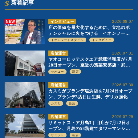
新着記事
NEW
インタビュー
2026.08.07
店の価値を最大化するために、立地のポ
テンシャルに火をつける イオンフード
スタイル 平田 炎社長
イオンフードスタイル
インタビュー
店舗運営
2026.07.31
ヤオコーロッテスクエア武蔵浦和店が7月
28日オープン、至近の惣菜繁盛店・武蔵
浦和店とは生鮮強化、ですみ分け
ヤオコー
新店
店舗運営
2026.07.30
カスミがブランデ塩浜店を7月24日オープ
ン、ブランデ5店目は生鮮、デリカ強化の
一方で通常店の要素も取り入れ
カスミ
新店
店舗運営
2026.07.29
サミットストア月島3丁目店が7月22日オ
ープン、月島の58階建てタワーマンショ
ン1階に生鮮強化の小商圏型店を出店
サミット
新店