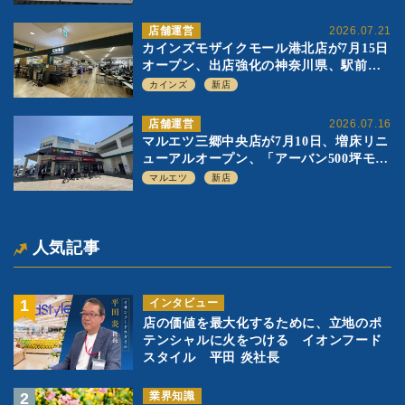
店舗運営
2026.07.21
カインズモザイクモール港北店が7月15日
オープン、出店強化の神奈川県、駅前
SC2階の都市型小型店
カインズ
新店
店舗運営
2026.07.16
マルエツ三郷中央店が7月10日、増床リニ
ューアルオープン、「アーバン500坪モデ
ル」の実験を集大成、駅前立地受け、寿
マルエツ
新店
司を象徴に
人気記事
インタビュー
店の価値を最大化するために、立地のポ
テンシャルに火をつける イオンフード
スタイル 平田 炎社長
業界知識