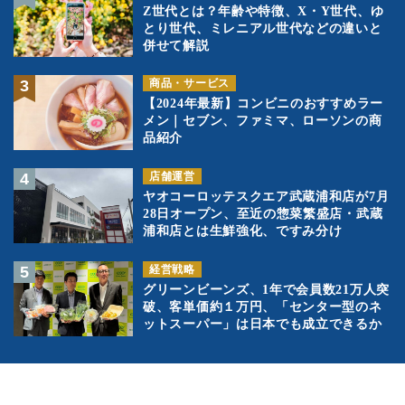
Z世代とは？年齢や特徴、X・Y世代、ゆ
とり世代、ミレニアル世代などの違いと
併せて解説
商品・サービス
【2024年最新】コンビニのおすすめラー
メン｜セブン、ファミマ、ローソンの商
品紹介
店舗運営
ヤオコーロッテスクエア武蔵浦和店が7月
28日オープン、至近の惣菜繁盛店・武蔵
浦和店とは生鮮強化、ですみ分け
経営戦略
グリーンビーンズ、1年で会員数21万人突
破、客単価約１万円、「センター型のネ
ットスーパー」は日本でも成立できるか