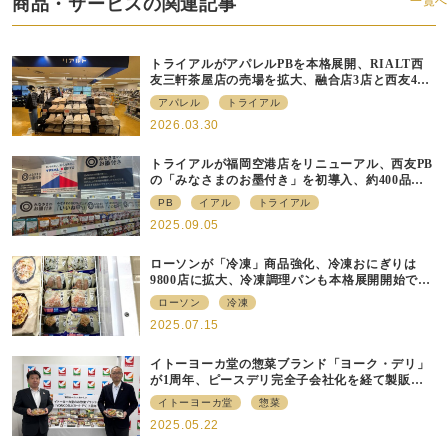
商品・サービスの関連記事
一覧へ
トライアルがアパレルPBを本格展開、RIALT西
友三軒茶屋店の売場を拡大、融合店3店と西友40
店にも商品導入へ
アパレル
トライアル
2026.03.30
トライアルが福岡空港店をリニューアル、⻄友PB
の「みなさまのお墨付き」を初導⼊、約400品⽬
を販売
PB
イアル
トライアル
2025.09.05
ローソンが「冷凍」商品強化、冷凍おにぎりは
9800店に拡大、冷凍調理パンも本格展開開始で約
700店での展開へ
ローソン
冷凍
2025.07.15
イトーヨーカ堂の惣菜ブランド「ヨーク・デリ」
が1周年、ピースデリ完全子会社化を経て製販連
携強化の現在地
イトーヨーカ堂
惣菜
2025.05.22