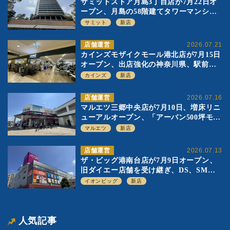
サミットストア月島3丁目店が7月22日オ
ープン、月島の58階建てタワーマンショ
ン1階に生鮮強化の小商圏型店を出店
サミット
新店
店舗運営
2026.07.21
カインズモザイクモール港北店が7月15日
オープン、出店強化の神奈川県、駅前
SC2階の都市型小型店
カインズ
新店
店舗運営
2026.07.16
マルエツ三郷中央店が7月10日、増床リニ
ューアルオープン、「アーバン500坪モデ
ル」の実験を集大成、駅前立地受け、寿
マルエツ
新店
司を象徴に
店舗運営
2026.07.13
ザ・ビッグ港南台店が7月9日オープン、
旧ダイエー店舗を受け継ぎ、DS、SM激
戦区にイオンビッグが出店へ
イオンビッグ
新店
人気記事