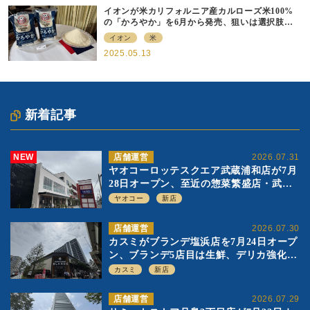
イオンが米カリフォルニア産カルローズ米100%
の「かろやか」を6月から発売、狙いは選択肢の
提供
イオン
米
2025.05.13
新着記事
NEW
店舗運営
2026.07.31
ヤオコーロッテスクエア武蔵浦和店が7月
28日オープン、至近の惣菜繁盛店・武蔵
浦和店とは生鮮強化、ですみ分け
ヤオコー
新店
店舗運営
2026.07.30
カスミがブランデ塩浜店を7月24日オープ
ン、ブランデ5店目は生鮮、デリカ強化の
一方で通常店の要素も取り入れ
カスミ
新店
店舗運営
2026.07.29