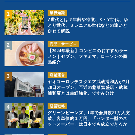
業界知識
Z世代とは？年齢や特徴、X・Y世代、ゆ
とり世代、ミレニアル世代などの違いと
併せて解説
商品・サービス
【2024年最新】コンビニのおすすめラー
メン｜セブン、ファミマ、ローソンの商
品紹介
店舗運営
ヤオコーロッテスクエア武蔵浦和店が7月
28日オープン、至近の惣菜繁盛店・武蔵
浦和店とは生鮮強化、ですみ分け
経営戦略
グリーンビーンズ、1年で会員数21万人突
破、客単価約１万円、「センター型のネ
ットスーパー」は日本でも成立できるか