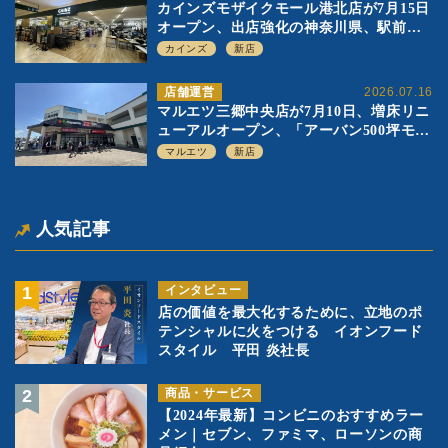
カインズモザイクモール港北店が7月15日
オープン、出店強化の神奈川県、駅前
SC2階の都市型小型店
カインズ
新店
店舗運営
2026.07.16
マルエツ三郷中央店が7月10日、増床リニ
ューアルオープン、「アーバン500坪モデ
ル」の実験を集大成、駅前立地受け、寿
マルエツ
新店
司を象徴に
人気記事
インタビュー
店の価値を最大化するために、立地のポ
テンシャルに火をつける イオンフード
スタイル 平田 炎社長
商品・サービス
【2024年最新】コンビニのおすすめラー
メン｜セブン、ファミマ、ローソンの商