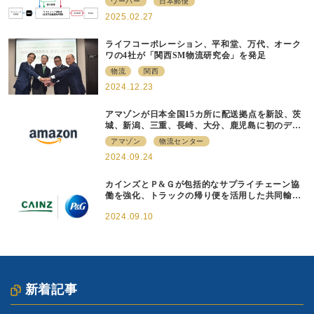
ウーバー
日本郵便
2025.02.27
ライフコーポレーション、平和堂、万代、オーク
ワの4社が「関西SM物流研究会」を発足
物流
関西
2024.12.23
アマゾンが日本全国15カ所に配送拠点を新設、茨
城、新潟、三重、長崎、大分、鹿児島に初のデリ
バリーステーションを開設
アマゾン
物流センター
2024.09.24
カインズとＰ&Ｇが包括的なサプライチェーン協
働を強化、トラックの帰り便を活用した共同輸送
を本格展開
2024.09.10
新着記事