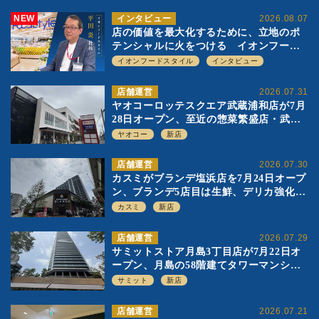
NEW
インタビュー
2026.08.07
店の価値を最大化するために、立地のポ
テンシャルに火をつける イオンフード
スタイル 平田 炎社長
イオンフードスタイル
インタビュー
店舗運営
2026.07.31
ヤオコーロッテスクエア武蔵浦和店が7月
28日オープン、至近の惣菜繁盛店・武蔵
浦和店とは生鮮強化、ですみ分け
ヤオコー
新店
店舗運営
2026.07.30
カスミがブランデ塩浜店を7月24日オープ
ン、ブランデ5店目は生鮮、デリカ強化の
一方で通常店の要素も取り入れ
カスミ
新店
店舗運営
2026.07.29
サミットストア月島3丁目店が7月22日オ
ープン、月島の58階建てタワーマンショ
ン1階に生鮮強化の小商圏型店を出店
サミット
新店
店舗運営
2026.07.21