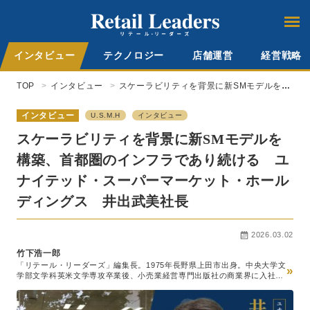
インタビュー
テクノロジー
店舗運営
経営戦略
TOP
インタビュー
スケーラビリティを背景に新SMモデルを構
築、首都圏のインフラであり続ける ユナ
イテッド・スーパーマーケット・ホールデ
インタビュー
U.S.M.H
インタビュー
ィングス 井出武美社長
スケーラビリティを背景に新SMモデルを
構築、首都圏のインフラであり続ける ユ
ナイテッド・スーパーマーケット・ホール
ディングス 井出武美社長
2026.03.02
竹下浩一郎
「リテール・リーダーズ」編集長。1975年長野県上田市出身。中央大学文
»
学部文学科英米文学専攻卒業後、小売業経営専門出版社の商業界に入社。
スーパーマーケット経営専門誌『食品商業』編集部、チェーンストア経営
専門誌『販売革新』編集部を経て2014年『食品商業』編集長就任。この
間、世界最大級の食品見本市SIALパリの新商品国際審査員などを務める。