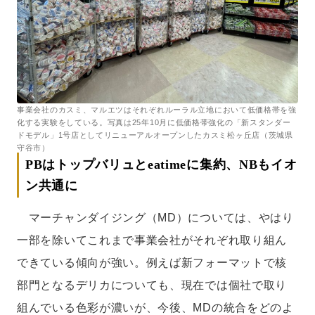
事業会社のカスミ、マルエツはそれぞれルーラル立地において低価格帯を強
化する実験をしている。写真は25年10月に低価格帯強化の「新スタンダー
ドモデル」1号店としてリニューアルオープンしたカスミ松ヶ丘店（茨城県
守谷市）
PBはトップバリュとeatimeに集約、NBもイオ
ン共通に
マーチャンダイジング（MD）については、やはり
一部を除いてこれまで事業会社がそれぞれ取り組ん
できている傾向が強い。例えば新フォーマットで核
部門となるデリカについても、現在では個社で取り
組んでいる色彩が濃いが、今後、MDの統合をどのよ