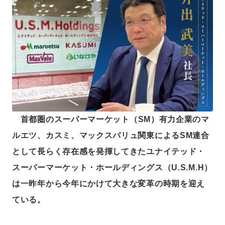
20年5月ロコガイド入社、『リテールガイド』の創刊編集長就任。24年10
月、メディアの『リテール・リーダーズ』へのリニューアルに伴い、同編
集長就任。一般社団法人日本惣菜協会『中食2030』（ダイヤモンド社）
「スーパーマーケットにおける中食の未来」執筆の他、コーネル大学リテ
ール・マネジメント・プログラム・オブ・ジャパン講師、スーパーマーケ
ットGood Action Initiatives推薦委員なども務める。ファイナンス修士
（専門職）（中央大学）。モットーは「正直であること」。
首都圏のスーパーマーケット（SM）有力企業のマ
ルエツ、カスミ、マックスバリュ関東によるSM連合
として長らく存在感を発揮してきたユナイテッド・
スーパーマーケット・ホールディングス（U.S.M.H）
は一昨年から今年にかけて大きな変革の時期を迎え
ている。