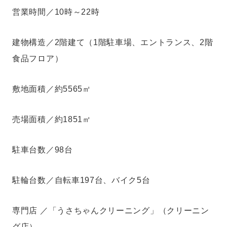
営業時間／10時～22時
建物構造／2階建て（1階駐車場、エントランス、2階
食品フロア）
敷地面積／約5565㎡
売場面積／約1851㎡
駐車台数／98台
駐輪台数／自転車197台、バイク5台
専門店 ／「うさちゃんクリーニング」（クリーニン
グ店）