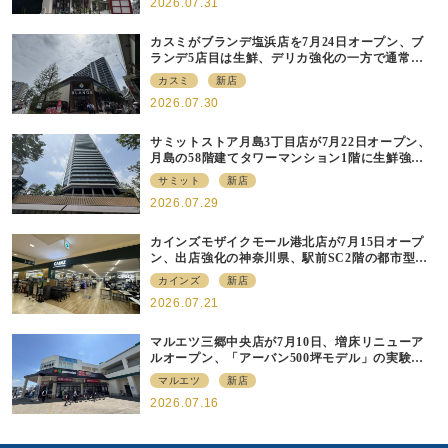
2026.07.31
カスミがブランデ塩浜店を7月24日オープン、ブ
ランデ5店目は生鮮、デリカ強化の一方で通常店
の要素も取り入れ
カスミ
新店
2026.07.30
サミットストア月島3丁目店が7月22日オープン、
月島の58階建てタワーマンション1階に生鮮強化
の小商圏型店を出店
サミット
新店
2026.07.29
カインズモザイクモール港北店が7月15日オープ
ン、出店強化の神奈川県、駅前SC2階の都市型小
型店
カインズ
新店
2026.07.21
マルエツ三郷中央店が7月10日、増床リニューア
ルオープン、「アーバン500坪モデル」の実験を
集大成、駅前立地受け、寿司を象徴に
マルエツ
新店
2026.07.16