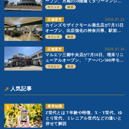
ープン、月島の58階建てタワーマンショ
ン1階に生鮮強化の小商圏型店を出店
サミット
新店
店舗運営
2026.07.21
カインズモザイクモール港北店が7月15日
オープン、出店強化の神奈川県、駅前
SC2階の都市型小型店
カインズ
新店
店舗運営
2026.07.16
マルエツ三郷中央店が7月10日、増床リニ
ューアルオープン、「アーバン500坪モデ
ル」の実験を集大成、駅前立地受け、寿
マルエツ
新店
司を象徴に
人気記事
業界知識
Z世代とは？年齢や特徴、X・Y世代、ゆ
とり世代、ミレニアル世代などの違いと
併せて解説