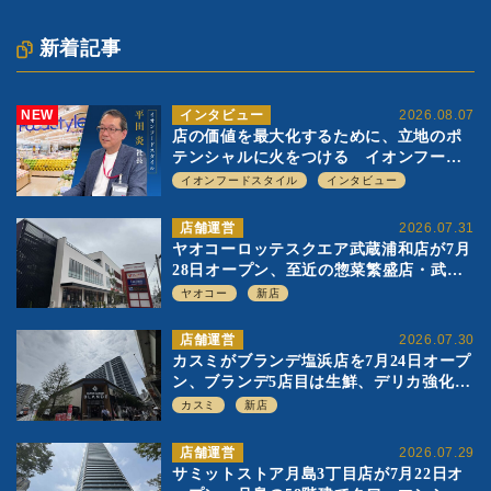
新着記事
NEW
インタビュー
2026.08.07
店の価値を最大化するために、立地のポ
テンシャルに火をつける イオンフード
スタイル 平田 炎社長
イオンフードスタイル
インタビュー
店舗運営
2026.07.31
ヤオコーロッテスクエア武蔵浦和店が7月
28日オープン、至近の惣菜繁盛店・武蔵
浦和店とは生鮮強化、ですみ分け
ヤオコー
新店
店舗運営
2026.07.30
カスミがブランデ塩浜店を7月24日オープ
ン、ブランデ5店目は生鮮、デリカ強化の
一方で通常店の要素も取り入れ
カスミ
新店
店舗運営
2026.07.29
サミットストア月島3丁目店が7月22日オ