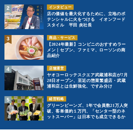
インタビュー
店の価値を最大化するために、立地のポ
テンシャルに火をつける イオンフード
スタイル 平田 炎社長
商品・サービス
【2024年最新】コンビニのおすすめラー
メン｜セブン、ファミマ、ローソンの商
品紹介
店舗運営
ヤオコーロッテスクエア武蔵浦和店が7月
28日オープン、至近の惣菜繁盛店・武蔵
浦和店とは生鮮強化、ですみ分け
経営戦略
グリーンビーンズ、1年で会員数21万人突
破、客単価約１万円、「センター型のネ
ットスーパー」は日本でも成立できるか