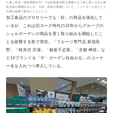
た西ノ内店（福島県郡山市）では対面販売的な要素を大々的に取り入れた鮮
魚売場が展開されたが、今回、同店の要素について、イトーヨーカ堂として
可能な範囲で参考にしたという
加工食品のグロサリーでも「松」の商品を強化して
いるが、これは旧ヨーク時代の22年からグループの
シェルガーデンの商品を置く取り組みを開始したこ
とを踏襲する形で実現。「フルーツ専門店 新宿高
野」「軽井沢 沢屋」「銀座千疋屋」「京都 桝俉」な
ど10ブランドを「ザ・ガーデン自由が丘」のコーナ
ー名を入れつつ導入している。