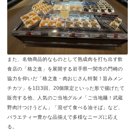
また、名物商品的なものとして熟成肉を打ち出す飲
食店の「格之進」を展開する岩手県一関市の門崎の
協力を仰いだ「格之進・肉おじさん特製！旨みメン
チカツ」を1日3回、20個限定といった形で揚げたて
販売する他、人気のご当地グルメ「ご当地麺！武蔵
野肉汁つけうどん」「混ぜて食べる油そば」など、
バラエティー豊かな品揃えで多様なニーズに応え
る。