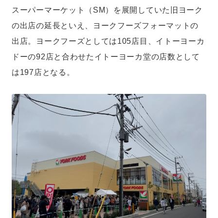
集長就任。一般社団法人日本惣菜協会『中食2030』（ダイヤモンド社）
スーパーマーケット（SM）を展開していた旧ヨーク
「スーパーマーケットにおける中食の未来」執筆の他、コーネル大学リテ
ール・マネジメント・プログラム・オブ・ジャパン講師、スーパーマーケ
の出店の延長といえ、ヨークフーズフォーマットの
ットGood Action Initiatives推薦委員なども務める。ファイナンス修士
（専門職）（中央大学）。モットーは「正直であること」。
出店。ヨークフーズとしては105店目、イトーヨーカ
ドーの92店と合わせたイトーヨーカ堂の店数として
は197店となる。