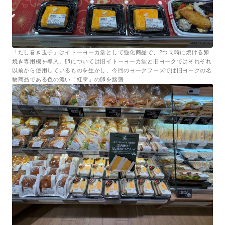
「だし巻き玉子」はイトーヨーカ堂として強化商品で、2つ同時に焼ける卵
焼き専用機を導入。卵については旧イトーヨーカ堂と旧ヨークではそれぞれ
以前から使用しているものを生かし、今回のヨークフーズでは旧ヨークの名
物商品である色の濃い「紅雫」の卵を踏襲