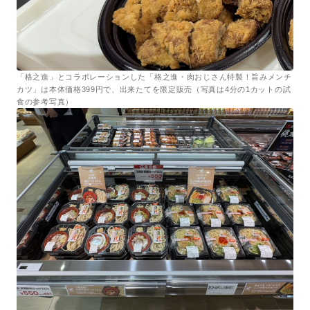
「格之進」とコラボレーションした「格之進・肉おじさん特製！旨みメンチ
カツ」は本体価格399円で、出来たてを限定販売（写真は4分の1カットの試
食の参考写真）