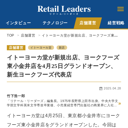
インタビュー
テクノロジー
店舗運営
経営戦略
TOP
店舗運営
イトーヨーカ堂が新規出店、ヨークフーズ東小
金井店を4月25日グランドオープン、新生ヨーク
フーズ代表店
店舗運営
イトーヨーカ堂
新店
イトーヨーカ堂が新規出店、ヨークフーズ
東小金井店を4月25日グランドオープン、
新生ヨークフーズ代表店
2025.04.28
竹下浩一郎
「リテール・リーダーズ」編集長。1975年長野県上田市出身。中央大学文
»
学部文学科英米文学専攻卒業後、小売業経営専門出版社の商業界に入社。
スーパーマーケット経営専門誌『食品商業』編集部、チェーンストア経営
専門誌『販売革新』編集部を経て2014年『食品商業』編集長就任。この
イトーヨーカ堂は4月25日、東京都小金井市にヨーク
間、世界最大級の食品見本市SIALパリの新商品国際審査員などを務める。
20年5月ロコガイド入社、『リテールガイド』の創刊編集長就任。24年10
フーズ東小金井店をグランドオープンした。今回は
月、メディアの『リテール・リーダーズ』へのリニューアルに伴い、同編