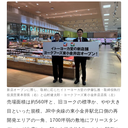
新店オープンに際し、取材に応じたイトーヨーカ堂の伊藤弘雅・取締役執行
役員営業本部長（右）と山村健太郎・ヨークフーズ東小金井店店長（左）
売場面積は約560坪と、旧ヨークの標準か、やや大き
目といった規模。JR中央線の東小金井駅北口側の再
開発エリアの一角、1700坪弱の敷地にフリースタン