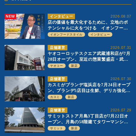
NEW
インタビュー
2026.08.07
店の価値を最大化するために、立地のポ
テンシャルに火をつける イオンフード
スタイル 平田 炎社長
イオンフードスタイル
インタビュー
店舗運営
2026.07.31
ヤオコーロッテスクエア武蔵浦和店が7月
28日オープン、至近の惣菜繁盛店・武蔵
浦和店とは生鮮強化、ですみ分け
ヤオコー
新店
店舗運営
2026.07.30
カスミがブランデ塩浜店を7月24日オープ
ン、ブランデ5店目は生鮮、デリカ強化の
一方で通常店の要素も取り入れ
カスミ
新店
店舗運営
2026.07.29
サミットストア月島3丁目店が7月22日オ
ープン、月島の58階建てタワーマンショ
ン1階に生鮮強化の小商圏型店を出店
サミット
新店