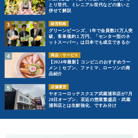
とり世代、ミレニアル世代などの違いと
併せて解説
経営戦略
グリーンビーンズ、1年で会員数21万人突
破、客単価約１万円、「センター型のネ
ットスーパー」は日本でも成立できるか
商品・サービス
【2024年最新】コンビニのおすすめラー
メン｜セブン、ファミマ、ローソンの商
品紹介
店舗運営
ヤオコーロッテスクエア武蔵浦和店が7月
28日オープン、至近の惣菜繁盛店・武蔵
浦和店とは生鮮強化、ですみ分け