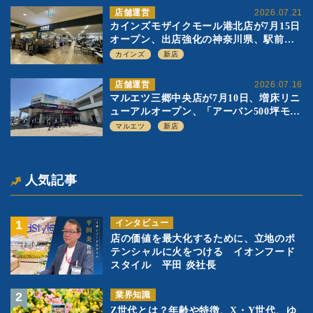
店舗運営
2026.07.21
カインズモザイクモール港北店が7月15日
オープン、出店強化の神奈川県、駅前
SC2階の都市型小型店
カインズ
新店
店舗運営
2026.07.16
マルエツ三郷中央店が7月10日、増床リニ
ューアルオープン、「アーバン500坪モデ
ル」の実験を集大成、駅前立地受け、寿
マルエツ
新店
司を象徴に
人気記事
インタビュー
店の価値を最大化するために、立地のポ
テンシャルに火をつける イオンフード
スタイル 平田 炎社長
業界知識
Z世代とは？年齢や特徴、X・Y世代、ゆ