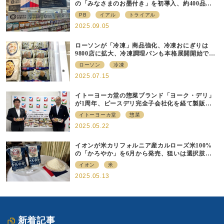
の「みなさまのお墨付き」を初導⼊、約400品⽬
を販売
PB
イアル
トライアル
2025.09.05
ローソンが「冷凍」商品強化、冷凍おにぎりは
9800店に拡大、冷凍調理パンも本格展開開始で約
700店での展開へ
ローソン
冷凍
2025.07.15
イトーヨーカ堂の惣菜ブランド「ヨーク・デリ」
が1周年、ピースデリ完全子会社化を経て製販連
携強化の現在地
イトーヨーカ堂
惣菜
2025.05.22
イオンが米カリフォルニア産カルローズ米100%
の「かろやか」を6月から発売、狙いは選択肢の
提供
イオン
米
2025.05.13
新着記事