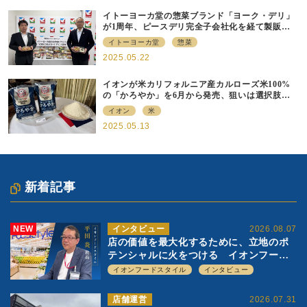
イトーヨーカ堂の惣菜ブランド「ヨーク・デリ」
が1周年、ピースデリ完全子会社化を経て製販連
携強化の現在地
イトーヨーカ堂
惣菜
2025.05.22
イオンが米カリフォルニア産カルローズ米100%
の「かろやか」を6月から発売、狙いは選択肢の
提供
イオン
米
2025.05.13
新着記事
NEW
インタビュー
2026.08.07
店の価値を最大化するために、立地のポ
テンシャルに火をつける イオンフード
スタイル 平田 炎社長
イオンフードスタイル
インタビュー
店舗運営
2026.07.31