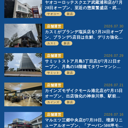
ヤオコーロッテスクエア武蔵浦和店が7月
28日オープン、至近の惣菜繁盛店・武蔵
浦和店とは生鮮強化、ですみ分け
ヤオコー
新店
店舗運営
2026.07.30
カスミがブランデ塩浜店を7月24日オープ
ン、ブランデ5店目は生鮮、デリカ強化の
一方で通常店の要素も取り入れ
カスミ
新店
店舗運営
2026.07.29
サミットストア月島3丁目店が7月22日オ
ープン、月島の58階建てタワーマンショ
ン1階に生鮮強化の小商圏型店を出店
サミット
新店
店舗運営
2026.07.21
カインズモザイクモール港北店が7月15日
オープン、出店強化の神奈川県、駅前
SC2階の都市型小型店
カインズ
新店
店舗運営
2026.07.16
マルエツ三郷中央店が7月10日、増床リニ
ューアルオープン、「アーバン500坪モデ