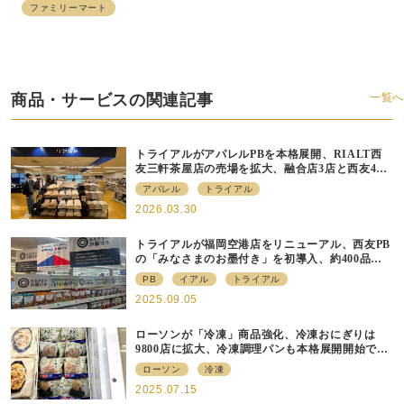
ファミリーマート
商品・サービスの関連記事
一覧へ
トライアルがアパレルPBを本格展開、RIALT西
友三軒茶屋店の売場を拡大、融合店3店と西友40
店にも商品導入へ
アパレル
トライアル
2026.03.30
トライアルが福岡空港店をリニューアル、⻄友PB
の「みなさまのお墨付き」を初導⼊、約400品⽬
を販売
PB
イアル
トライアル
2025.09.05
ローソンが「冷凍」商品強化、冷凍おにぎりは
9800店に拡大、冷凍調理パンも本格展開開始で約
700店での展開へ
ローソン
冷凍
2025.07.15