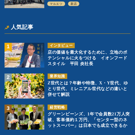
ル」の実験を集大成、駅前立地受け、寿
マルエツ
新店
司を象徴に
人気記事
インタビュー
店の価値を最大化するために、立地のポ
テンシャルに火をつける イオンフード
スタイル 平田 炎社長
業界知識
Z世代とは？年齢や特徴、X・Y世代、ゆ
とり世代、ミレニアル世代などの違いと
併せて解説
経営戦略
グリーンビーンズ、1年で会員数21万人突
破、客単価約１万円、「センター型のネ
ットスーパー」は日本でも成立できるか