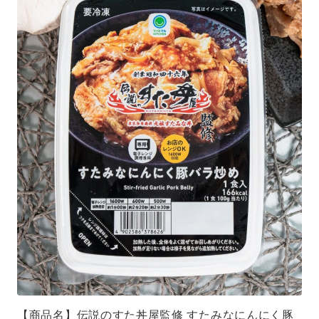
【商品名】伝説のすた丼屋監修 すたみなにんにく豚