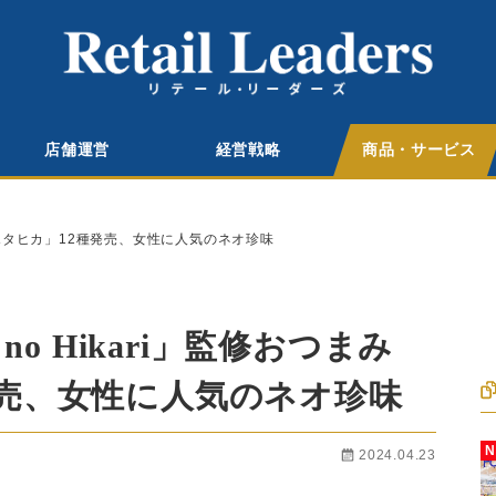
店舗運営
経営戦略
商品・サービス
まみ「ホタヒカ」12種発売、女性に人気のネオ珍味
no Hikari」監修おつまみ
発売、女性に人気のネオ珍味
2024.04.23