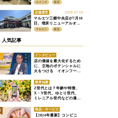
店強化の神奈川県、駅前
カインズ
新店
SC2階の都市型小型店
店舗運営
2026.07.16
マルエツ三郷中央店が7月10
日、増床リニューアルオー
プン、「アーバン500坪モデ
マルエツ
新店
ル」の実験を集大成、駅前
立地受け、寿司を象徴に
人気記事
インタビュー
店の価値を最大化するため
に、立地のポテンシャルに
火をつける イオンフード
スタイル 平田 炎社長
業界知識
Z世代とは？年齢や特徴、
X・Y世代、ゆとり世代、
ミレニアル世代などの違い
と併せて解説
商品・サービス
【2024年最新】コンビニ