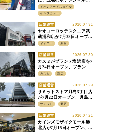
に、立地のポテンシャルに
火をつける イオンフード
イオンフードスタイル
スタイル 平田 炎社長
インタビュー
店舗運営
2026.07.31
ヤオコーロッテスクエア武
蔵浦和店が7月28日オープ
ン、至近の惣菜繁盛店・武
ヤオコー
新店
蔵浦和店とは生鮮強化、で
すみ分け
店舗運営
2026.07.30
カスミがブランデ塩浜店を7
月24日オープン、ブランデ5
店目は生鮮、デリカ強化の
カスミ
新店
一方で通常店の要素も取り
入れ
店舗運営
2026.07.29
サミットストア月島3丁目店
が7月22日オープン、月島の
58階建てタワーマンション1
サミット
新店
階に生鮮強化の小商圏型店
を出店
店舗運営
2026.07.21
カインズモザイクモール港
北店が7月15日オープン、出