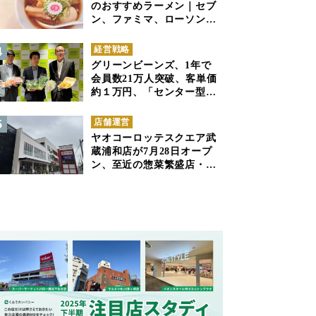
のおすすめラーメン｜セブ
ン、ファミマ、ローソンの
商品紹介
経営戦略
グリーンビーンズ、1年で
会員数21万人突破、客単価
約１万円、「センター型の
ネットスーパー」は日本で
も成立できるか
店舗運営
ヤオコーロッテスクエア武
蔵浦和店が7月28日オープ
ン、至近の惣菜繁盛店・武
蔵浦和店とは生鮮強化、で
すみ分け