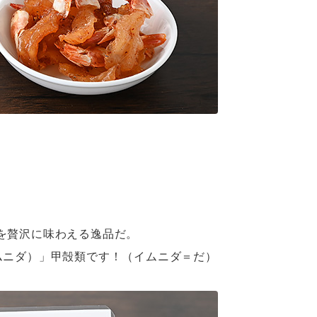
を贅沢に味わえる逸品だ。
ムニダ）」甲殻類です！（イムニダ＝だ）