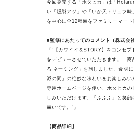
今回発売する「ホタヒカ」は「Hotaru
い「燻製アジ」や「いか天トリュフ味
を中心に全12種類をファミリーマー
■監修にあたってのコメント（株式会社
『”【カワイイ＆STORY】をコンセ
をデビューさせていただきます。 商品パッ
ろ ネーミング」を施しました。食材に
派の間」の絶妙な味わいをお楽しみい
専用ホームページを使い、ホタヒカの
しみいただけます。「ふふふ」と笑顔
幸いです。”』
【商品詳細】