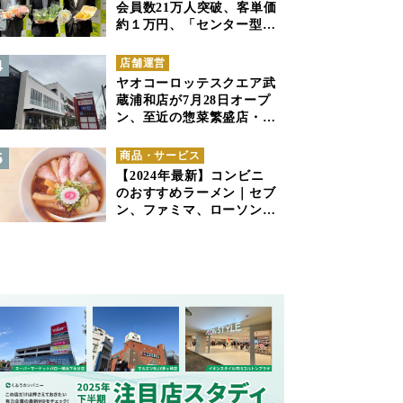
会員数21万人突破、客単価
約１万円、「センター型の
ネットスーパー」は日本で
も成立できるか
店舗運営
ヤオコーロッテスクエア武
蔵浦和店が7月28日オープ
ン、至近の惣菜繁盛店・武
蔵浦和店とは生鮮強化、で
すみ分け
商品・サービス
【2024年最新】コンビニ
のおすすめラーメン｜セブ
ン、ファミマ、ローソンの
商品紹介