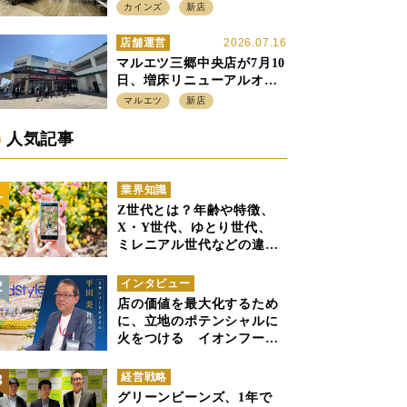
店強化の神奈川県、駅前
カインズ
新店
SC2階の都市型小型店
店舗運営
2026.07.16
マルエツ三郷中央店が7月10
日、増床リニューアルオー
プン、「アーバン500坪モデ
マルエツ
新店
ル」の実験を集大成、駅前
立地受け、寿司を象徴に
人気記事
業界知識
Z世代とは？年齢や特徴、
X・Y世代、ゆとり世代、
ミレニアル世代などの違い
と併せて解説
インタビュー
店の価値を最大化するため
に、立地のポテンシャルに
火をつける イオンフード
スタイル 平田 炎社長
経営戦略
グリーンビーンズ、1年で