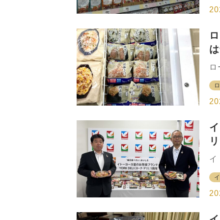
は
に
20
服
ベ
き
ロ
と
は
側
は
開
ロ
は
東
う
り
正
東
20
を
店
流
イ
の
リ
月
製
て
イ
整
ー
っ
誕
に
て
20
形
洋
イ