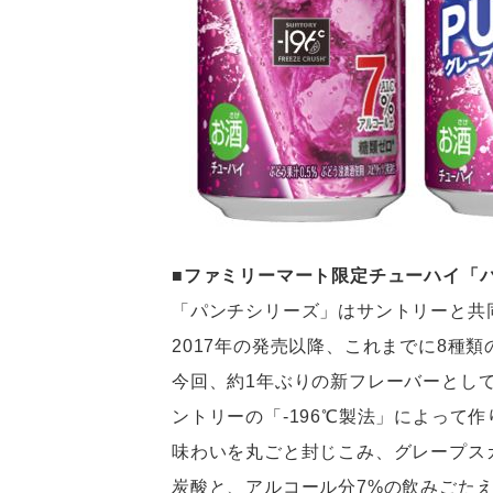
■ファミリーマート限定チューハイ「
「パンチシリーズ」はサントリーと共
2017年の発売以降、これまでに8種
今回、約1年ぶりの新フレーバーとし
ントリーの「-196℃製法」によって
味わいを丸ごと封じこみ、グレープス
炭酸と、アルコール分7%の飲みごた