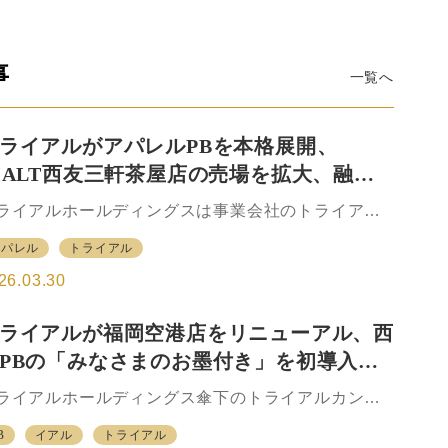
事
一覧へ
ライアルがアパレルPBを本格展開、
IALT西友三軒茶屋店の売場を拡大、融合
3店と西友40店にも商品導入へ
ライアルホールディングスは事業会社のトライアル
ンパニーを通じて、「RIALT（リアルト）」のブラ
アパレル
トライアル
ドを冠したプライベートブランド（PB）によってア
レル事業を強化。リアルトとしては昨年11月に初め
26.03.30
専⾨店として⻄友三軒茶屋店（東京・世⽥⾕）オー
ンした。その後、有効性の確認期間を経て3月19日の
ライアルが福岡空港店をリニューアル、⻄
イミングで新規商品を加えた上で売場自体も拡大さ
PBの「みなさまのお墨付き」を初導⼊、
、多店舗への商品導入による拡大フェーズに入っ
。 「トライアルの開発商品を専門店業態として、モ
400品⽬を販売
ライアルホールディングス傘下のトライアルカンパ
ルなどに出ているブランドと戦っていく業態を作る
ーは、メガセンタートライアル福岡空港店を9⽉5
めの屋号を付けたプロジェクト。コンセプトとして
B
イアル
トライアル
、リニューアルオープンした。今回のリニューアル