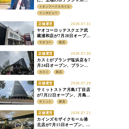
に、立地のポテンシャルに
火をつける イオンフード
イオンフードスタイル
スタイル 平田 炎社長
インタビュー
店舗運営
2026.07.31
ヤオコーロッテスクエア武
蔵浦和店が7月28日オープ
ン、至近の惣菜繁盛店・武
ヤオコー
新店
蔵浦和店とは生鮮強化、で
すみ分け
店舗運営
2026.07.30
カスミがブランデ塩浜店を7
月24日オープン、ブランデ5
店目は生鮮、デリカ強化の
カスミ
新店
一方で通常店の要素も取り
入れ
店舗運営
2026.07.29
サミットストア月島3丁目店
が7月22日オープン、月島の
58階建てタワーマンション1
サミット
新店
階に生鮮強化の小商圏型店
を出店
店舗運営
2026.07.21
カインズモザイクモール港
北店が7月15日オープン、出