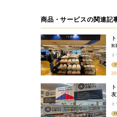
商品・サービスの関連記
ト
R
店
ト
カ
ン
パ
20
て
プ
ト
タ
友
せ
た
約
ト
ー
ニ
た
P
⽇