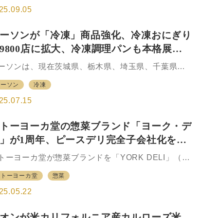
、生活必需店のトライアルの販売する一番良く使う
際して、トライアル店舗で初めて⻄友の主⼒プライ
25.09.05
、コモディ…
ートブランド（PB）商品である「みなさまのお墨付
」を導⼊。経営統合発表時に言及されたトライアル
ーソンが「冷凍」商品強化、冷凍おにぎり
⻄友のPB商品相互展開の一環で、今回、トライアル
9800店に拡大、冷凍調理パンも本格展開
での取り扱いは初めてとなる。 みなさまのお墨付き
、2012年に誕⽣し、現在約1100品⽬の展開。西友で
始で約700店での展開へ
ーソンは、現在茨城県、栃木県、埼玉県、千葉県、
、グロサリーの売上げの約20%を占めているとい
京都、山梨県の約1700店で展開している冷凍おにぎ
。商品の発売においては、第三者機関が実施する厳
ローソン
冷凍
の取り扱いを、7月15日から全店の約7割となる関
な消費者テストで80%以上の⽀持率を獲得すること
、東海、北陸、近畿、中国、四国のローソン約9800
25.07.15
条件に…
に拡大した。 ローソンは、食品ロス削減および冷凍
通による物流効率化を目的に、23年に冷凍おにぎり
トーヨーカ堂の惣菜ブランド「ヨーク・デ
実験販売を開始し、25年2月に東京都の約400店、5
」が1周年、ピースデリ完全子会社化を経
からは関東地区の約1300店で販売している。工場の
造ラインの拡張によって冷凍おにぎりの増産体制が
製販連携強化の現在地
トーヨーカ堂が惣菜ブランドを「YORK DELI」（ヨ
ったことから冷凍おにぎりの取扱店の拡大に踏み切
ク・デリ）に統一してから1年が経つ。5月22日には
た。 これまでの展開店では、通常のおにぎりと同様
イトーヨーカ堂
惣菜
生1周年に際し、発表会を開催した。 1周年を記念し
惣菜、デザート、ベーカリーとの買い合わせが多…
5月24日の土曜日、25日の日曜日の2日間限定で「山
25.05.22
県産まめのご飯と海老天丼の食べ比べ弁当」「彩り
風オードブル」「ヨーク・デリ1周年感謝握り」の3
オンが米カリフォルニア産カルローズ米