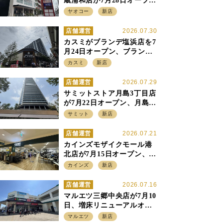
蔵浦和店が7月28日オープ
ン、至近の惣菜繁盛店・武
ヤオコー
新店
蔵浦和店とは生鮮強化、で
すみ分け
店舗運営
2026.07.30
カスミがブランデ塩浜店を7
月24日オープン、ブランデ5
店目は生鮮、デリカ強化の
カスミ
新店
一方で通常店の要素も取り
入れ
店舗運営
2026.07.29
サミットストア月島3丁目店
が7月22日オープン、月島の
58階建てタワーマンション1
サミット
新店
階に生鮮強化の小商圏型店
を出店
店舗運営
2026.07.21
カインズモザイクモール港
北店が7月15日オープン、出
店強化の神奈川県、駅前
カインズ
新店
SC2階の都市型小型店
店舗運営
2026.07.16
マルエツ三郷中央店が7月10
日、増床リニューアルオー
プン、「アーバン500坪モデ
マルエツ
新店