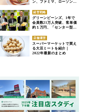
ン、ファミマ、ローソンの
商品紹介
経営戦略
グリーンビーンズ、1年で
会員数21万人突破、客単価
約１万円、「センター型の
ネットスーパー」は日本で
も成立できるか
店舗運営
スーパーマーケットで買え
る大豆ミートを紹介｜
2022年最新のまとめ