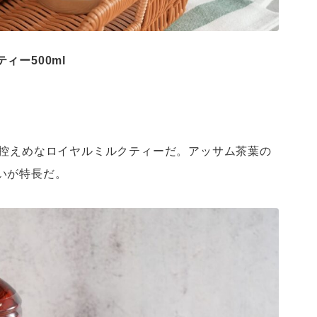
ィー500ml
修の甘さ控えめなロイヤルミルクティーだ。アッサム茶葉の
いが特長だ。