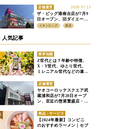
ル」の実験を集大成、駅前
立地受け、寿司を象徴に
店舗運営
2026.07.13
ザ・ビッグ港南台店が7月9
日オープン、旧ダイエー店
舗を受け継ぎ、DS、SM激
イオンビッグ
新店
戦区にイオンビッグが出店
へ
人気記事
業界知識
Z世代とは？年齢や特徴、
X・Y世代、ゆとり世代、
ミレニアル世代などの違い
と併せて解説
店舗運営
ヤオコーロッテスクエア武
蔵浦和店が7月28日オープ
ン、至近の惣菜繁盛店・武
蔵浦和店とは生鮮強化、で
すみ分け
商品・サービス
【2024年最新】コンビニ
のおすすめラーメン｜セブ