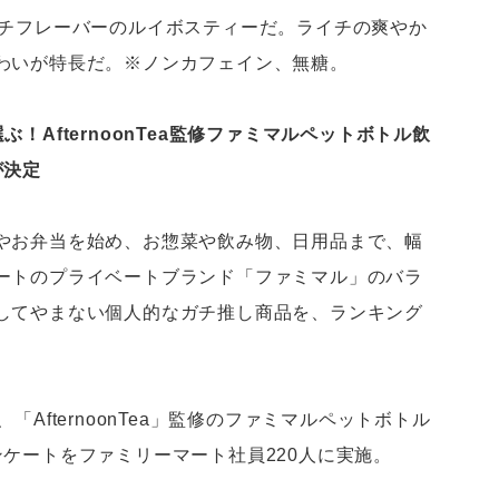
修のライチフレーバーのルイボスティーだ。ライチの爽やか
わいが特長だ。※ノンカフェイン、無糖。
！AfternoonTea監修ファミマルペットボトル飲
が決定
やお弁当を始め、お惣菜や飲み物、日用品まで、幅
ートのプライベートブランド「ファミマル」のバラ
してやまない個人的なガチ推し商品を、ランキング
AfternoonTea」監修のファミマルペットボトル
ケートをファミリーマート社員220人に実施。