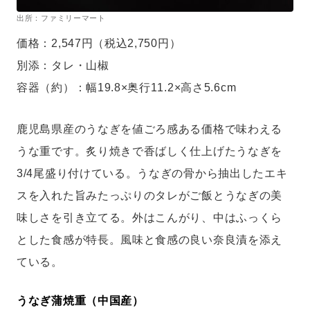
出所：ファミリーマート
価格：2,547円（税込2,750円）
別添：タレ・山椒
容器（約）：幅19.8×奥行11.2×高さ5.6cm
鹿児島県産のうなぎを値ごろ感ある価格で味わえる
うな重です。炙り焼きで香ばしく仕上げたうなぎを
3/4尾盛り付けている。うなぎの骨から抽出したエキ
スを入れた旨みたっぷりのタレがご飯とうなぎの美
味しさを引き立てる。外はこんがり、中はふっくら
とした食感が特長。風味と食感の良い奈良漬を添え
ている。
うなぎ蒲焼重（中国産）