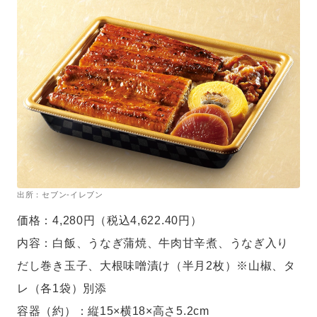
出所：セブン-イレブン
価格：4,280円（税込4,622.40円）
内容：白飯、うなぎ蒲焼、牛肉甘辛煮、うなぎ入り
だし巻き玉子、大根味噌漬け（半月2枚）※山椒、タ
レ（各1袋）別添
容器（約）：縦15×横18×高さ5.2cm