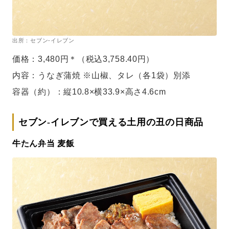
出所：セブン-イレブン
価格：3,480円＊（税込3,758.40円）
内容：うなぎ蒲焼 ※山椒、タレ（各1袋）別添
容器（約）：縦10.8×横33.9×高さ4.6cm
セブン-イレブンで買える土用の丑の日商品
牛たん弁当 麦飯