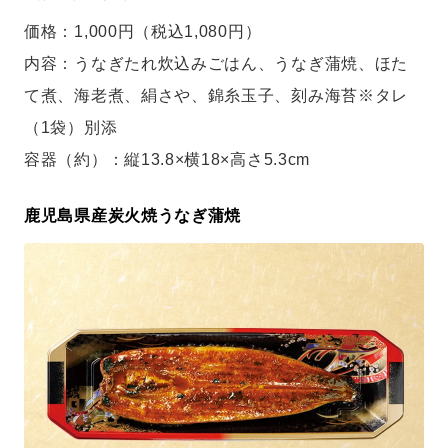
価格：1,000円（税込1,080円）
内容：うなぎたれ炊込みごはん、うなぎ蒲焼、ほた
て煮、海老煮、絹さや、錦糸玉子、刻み海苔※タレ
（1袋）別添
容器（約）：縦13.8×横18×高さ5.3cm
鹿児島県産炭火焼うなぎ蒲焼