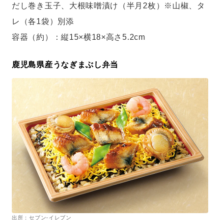
だし巻き玉子、大根味噌漬け（半月2枚）※山椒、タ
レ（各1袋）別添
容器（約）：縦15×横18×高さ5.2cm
鹿児島県産うなぎまぶし弁当
出所：セブン-イレブン