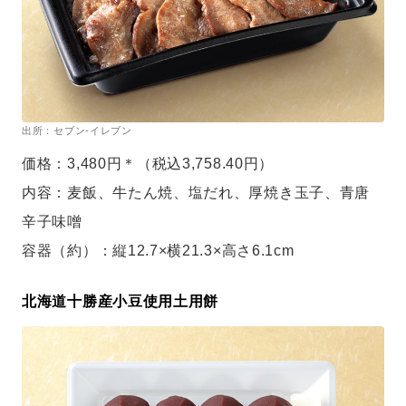
出所：セブン-イレブン
価格：3,480円＊（税込3,758.40円）
内容：麦飯、牛たん焼、塩だれ、厚焼き玉子、青唐
辛子味噌
容器（約）：縦12.7×横21.3×高さ6.1cm
北海道十勝産小豆使用土用餅