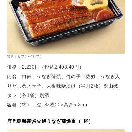
出所：セブン-イレブン
価格：2,230円（税込2,408.40円）
内容：白飯、うなぎ蒲焼、竹の子土佐煮、うなぎ入
りだし巻き玉子、大根味噌漬け（半月2枚）※山椒、
タレ（各1袋）別添
容器（約）：縦13×横20×高さ5.2cm
鹿児島県産炭火焼うなぎ蒲焼重（1尾）