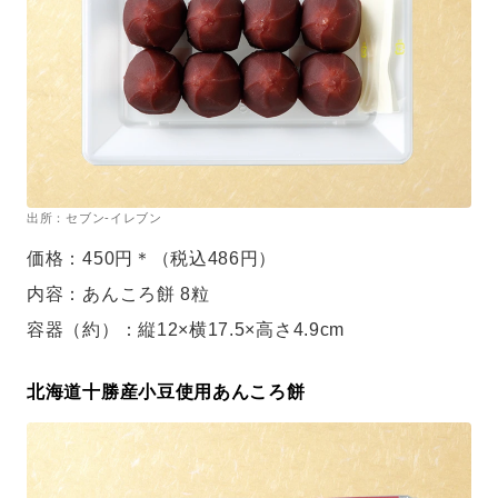
出所：セブン-イレブン
価格：450円＊（税込486円）
内容：あんころ餅 8粒
容器（約）：縦12×横17.5×高さ4.9cm
北海道十勝産小豆使用あんころ餅