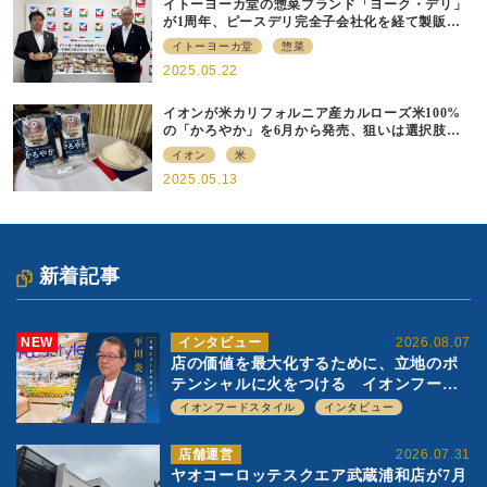
イトーヨーカ堂の惣菜ブランド「ヨーク・デリ」
が1周年、ピースデリ完全子会社化を経て製販連
携強化の現在地
イトーヨーカ堂
惣菜
2025.05.22
イオンが米カリフォルニア産カルローズ米100%
の「かろやか」を6月から発売、狙いは選択肢の
提供
イオン
米
2025.05.13
新着記事
NEW
インタビュー
2026.08.07
店の価値を最大化するために、立地のポ
テンシャルに火をつける イオンフード
スタイル 平田 炎社長
イオンフードスタイル
インタビュー
店舗運営
2026.07.31
ヤオコーロッテスクエア武蔵浦和店が7月