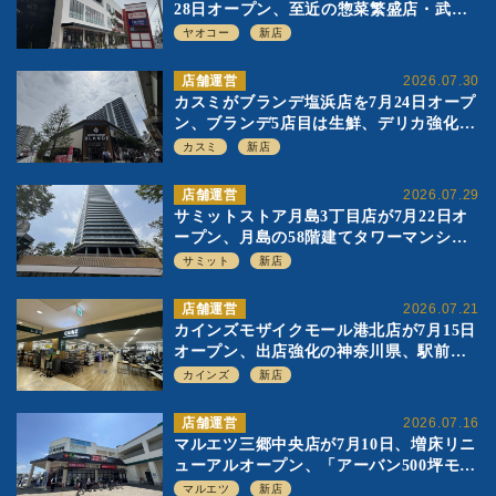
28日オープン、至近の惣菜繁盛店・武蔵
浦和店とは生鮮強化、ですみ分け
ヤオコー
新店
店舗運営
2026.07.30
カスミがブランデ塩浜店を7月24日オープ
ン、ブランデ5店目は生鮮、デリカ強化の
一方で通常店の要素も取り入れ
カスミ
新店
店舗運営
2026.07.29
サミットストア月島3丁目店が7月22日オ
ープン、月島の58階建てタワーマンショ
ン1階に生鮮強化の小商圏型店を出店
サミット
新店
店舗運営
2026.07.21
カインズモザイクモール港北店が7月15日
オープン、出店強化の神奈川県、駅前
SC2階の都市型小型店
カインズ
新店
店舗運営
2026.07.16
マルエツ三郷中央店が7月10日、増床リニ
ューアルオープン、「アーバン500坪モデ
ル」の実験を集大成、駅前立地受け、寿
マルエツ
新店