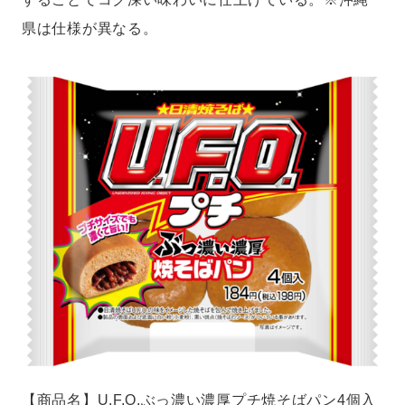
県は仕様が異なる。
【商品名】U.F.O.ぶっ濃い濃厚プチ焼そばパン4個入