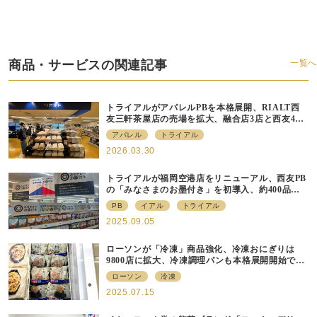
商品・サービスの関連記事
一覧へ
トライアルがアパレルPBを本格展開、RIALT西
友三軒茶屋店の売場を拡大、融合店3店と西友40
店にも商品導入へ
アパレル
トライアル
2026.03.30
トライアルが福岡空港店をリニューアル、⻄友PB
の「みなさまのお墨付き」を初導⼊、約400品⽬
を販売
PB
イアル
トライアル
2025.09.05
ローソンが「冷凍」商品強化、冷凍おにぎりは
9800店に拡大、冷凍調理パンも本格展開開始で約
700店での展開へ
ローソン
冷凍
2025.07.15