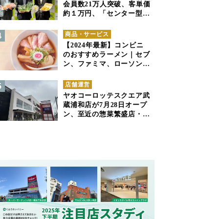
会員数21万人突破、客単価
約１万円、「センター型の
ネットスーパー」は日本で
も成立できるか
商品・サービス
【2024年最新】コンビニ
のおすすめラーメン｜セブ
ン、ファミマ、ローソンの
商品紹介
店舗運営
ヤオコーロッテスクエア武
蔵浦和店が7月28日オープ
ン、至近の惣菜繁盛店・武
蔵浦和店とは生鮮強化、で
すみ分け