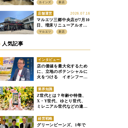
店強化の神奈川県、駅前
カインズ
新店
SC2階の都市型小型店
店舗運営
2026.07.16
マルエツ三郷中央店が7月10
日、増床リニューアルオー
プン、「アーバン500坪モデ
マルエツ
新店
ル」の実験を集大成、駅前
立地受け、寿司を象徴に
人気記事
インタビュー
店の価値を最大化するため
に、立地のポテンシャルに
火をつける イオンフード
スタイル 平田 炎社長
業界知識
Z世代とは？年齢や特徴、
X・Y世代、ゆとり世代、
ミレニアル世代などの違い
と併せて解説
経営戦略
グリーンビーンズ、1年で