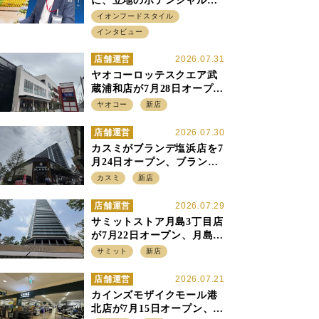
に、立地のポテンシャルに
火をつける イオンフード
イオンフードスタイル
スタイル 平田 炎社長
インタビュー
店舗運営
2026.07.31
ヤオコーロッテスクエア武
蔵浦和店が7月28日オープ
ン、至近の惣菜繁盛店・武
ヤオコー
新店
蔵浦和店とは生鮮強化、で
すみ分け
店舗運営
2026.07.30
カスミがブランデ塩浜店を7
月24日オープン、ブランデ5
店目は生鮮、デリカ強化の
カスミ
新店
一方で通常店の要素も取り
入れ
店舗運営
2026.07.29
サミットストア月島3丁目店
が7月22日オープン、月島の
58階建てタワーマンション1
サミット
新店
階に生鮮強化の小商圏型店
を出店
店舗運営
2026.07.21
カインズモザイクモール港
北店が7月15日オープン、出