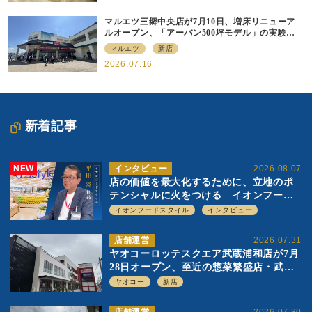
マルエツ三郷中央店が7月10日、増床リニューア
ルオープン、「アーバン500坪モデル」の実験を
集大成、駅前立地受け、寿司を象徴に
マルエツ
新店
2026.07.16
新着記事
NEW
インタビュー
2026.08.07
店の価値を最大化するために、立地のポ
テンシャルに火をつける イオンフード
スタイル 平田 炎社長
イオンフードスタイル
インタビュー
店舗運営
2026.07.31
ヤオコーロッテスクエア武蔵浦和店が7月
28日オープン、至近の惣菜繁盛店・武蔵
浦和店とは生鮮強化、ですみ分け
ヤオコー
新店