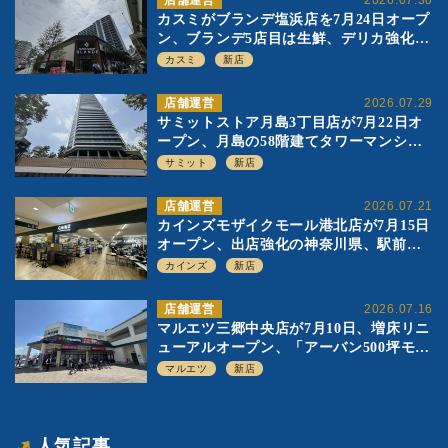
店舗運営
2026.07.30
カスミがブランデ塩浜店を7月24日オープ
ン、ブランデ5店目は生鮮、デリカ強化の
一方で通常店の要素も取り入れ
カスミ
新店
店舗運営
2026.07.29
サミットストア月島3丁目店が7月22日オ
ープン、月島の58階建てタワーマンショ
ン1階に生鮮強化の小商圏型店を出店
サミット
新店
店舗運営
2026.07.21
カインズモザイクモール港北店が7月15日
オープン、出店強化の神奈川県、駅前
SC2階の都市型小型店
カインズ
新店
店舗運営
2026.07.16
マルエツ三郷中央店が7月10日、増床リニ
ューアルオープン、「アーバン500坪モデ
ル」の実験を集大成、駅前立地受け、寿
マルエツ
新店
司を象徴に
人気記事