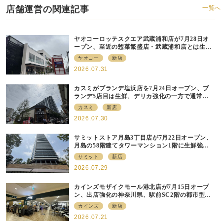
店舗運営の関連記事
一覧へ
ヤオコーロッテスクエア武蔵浦和店が7月28日オ
ープン、至近の惣菜繁盛店・武蔵浦和店とは生鮮
強化、ですみ分け
ヤオコー
新店
2026.07.31
カスミがブランデ塩浜店を7月24日オープン、ブ
ランデ5店目は生鮮、デリカ強化の一方で通常店
の要素も取り入れ
カスミ
新店
2026.07.30
サミットストア月島3丁目店が7月22日オープン、
月島の58階建てタワーマンション1階に生鮮強化
の小商圏型店を出店
サミット
新店
2026.07.29
カインズモザイクモール港北店が7月15日オープ
ン、出店強化の神奈川県、駅前SC2階の都市型小
型店
カインズ
新店
2026.07.21