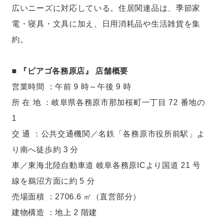
広いニーズに対応している。住居関連品は、季節家
電・寝具・文具に加え、日用消耗品や生活雑貨を集
約。
■ 『ピアゴ各務原店』 店舗概要
営業時間 ：午前 9 時～午後 9 時
所 在 地 ：岐阜県各務原市那加桜町一丁目 72 番地の
1
交 通 ：公共交通機関／名鉄「各務原市役所前駅」よ
り南へ徒歩約 3 分
車／東海北陸自動車道 岐阜各務原ICより国道 21 号
線を鵜沼方面に約 5 分
売場面積 ：2706.6 ㎡（直営部分）
建物構造 ：地上 2 階建