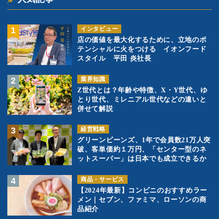
インタビュー
店の価値を最大化するために、立地のポ
テンシャルに火をつける イオンフード
スタイル 平田 炎社長
業界知識
Z世代とは？年齢や特徴、X・Y世代、ゆ
とり世代、ミレニアル世代などの違いと
併せて解説
経営戦略
グリーンビーンズ、1年で会員数21万人突
破、客単価約１万円、「センター型のネ
ットスーパー」は日本でも成立できるか
商品・サービス
【2024年最新】コンビニのおすすめラー
メン｜セブン、ファミマ、ローソンの商
品紹介