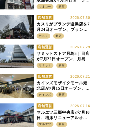
蔵浦和店が7月28日オープ
ン、至近の惣菜繁盛店・武
ヤオコー
新店
蔵浦和店とは生鮮強化、で
すみ分け
店舗運営
2026.07.30
カスミがブランデ塩浜店を7
月24日オープン、ブランデ5
店目は生鮮、デリカ強化の
カスミ
新店
一方で通常店の要素も取り
入れ
店舗運営
2026.07.29
サミットストア月島3丁目店
が7月22日オープン、月島の
58階建てタワーマンション1
サミット
新店
階に生鮮強化の小商圏型店
を出店
店舗運営
2026.07.21
カインズモザイクモール港
北店が7月15日オープン、出
店強化の神奈川県、駅前
カインズ
新店
SC2階の都市型小型店
店舗運営
2026.07.16
マルエツ三郷中央店が7月10
日、増床リニューアルオー
プン、「アーバン500坪モデ
マルエツ
新店