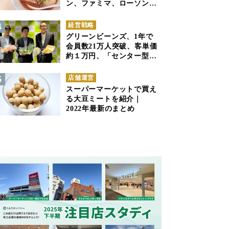
ン、ファミマ、ローソンの
商品紹介
経営戦略
グリーンビーンズ、1年で
会員数21万人突破、客単価
約１万円、「センター型の
ネットスーパー」は日本で
も成立できるか
店舗運営
スーパーマーケットで買え
る大豆ミートを紹介｜
2022年最新のまとめ