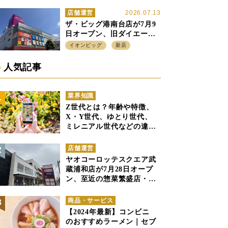
ル」の実験を集大成、駅前
立地受け、寿司を象徴に
店舗運営
2026.07.13
ザ・ビッグ港南台店が7月9
日オープン、旧ダイエー店
舗を受け継ぎ、DS、SM激
イオンビッグ
新店
戦区にイオンビッグが出店
へ
人気記事
業界知識
Z世代とは？年齢や特徴、
X・Y世代、ゆとり世代、
ミレニアル世代などの違い
と併せて解説
店舗運営
ヤオコーロッテスクエア武
蔵浦和店が7月28日オープ
ン、至近の惣菜繁盛店・武
蔵浦和店とは生鮮強化、で
すみ分け
商品・サービス
【2024年最新】コンビニ
のおすすめラーメン｜セブ